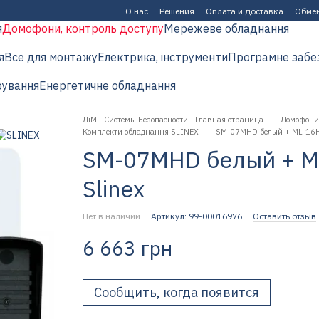
О нас
Решения
Оплата и доставка
Обмен
я
Домофони, контроль доступу
Мережеве обладнання
я
Все для монтажу
Електрика, інструменти
Програмне забе
рування
Енергетичне обладнання
ДіМ - Системы Безопасности - Главная страница
Домофони,
Комплекти обладнання SLINEX
SM-07MHD белый + ML-16H
SM-07MHD белый + M
Slinex
Нет в наличии
Артикул: 99-00016976
Оставить отзыв
6 663 грн
Сообщить, когда появится