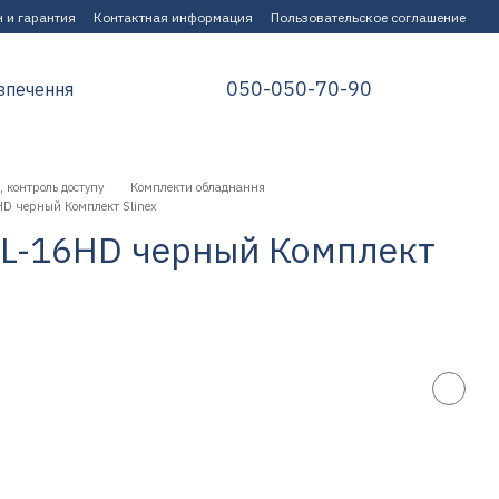
 и гарантия
Контактная информация
Пользовательское соглашение
050-050-70-90
зпечення
 контроль доступу
Комплекти обладнання
D черный Комплект Slinex
L-16HD черный Комплект