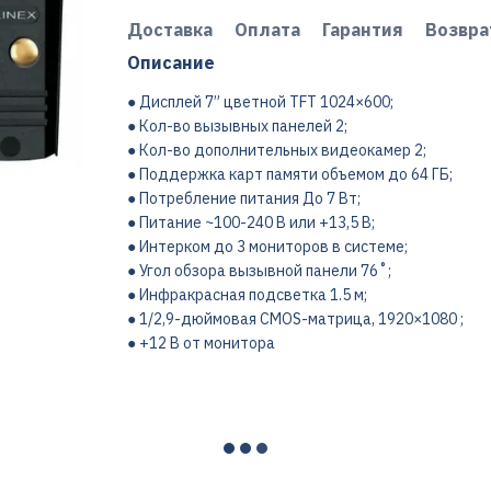
Доставка
Оплата
Гарантия
Возвра
Описание
● Дисплей 7” цветной TFT 1024×600;
● Кол-во вызывных панелей 2;
● Кол-во дополнительных видеокамер 2;
● Поддержка карт памяти объемом до 64 ГБ;
● Потребление питания До 7 Вт;
● Питание ~100-240 B или +13,5 В;
● Интерком до 3 мониторов в системе;
● Угол обзора вызывной панели 76˚;
● Инфракрасная подсветка 1.5 м;
● 1/2,9-дюймовая CMOS-матрица, 1920×1080 ;
● +12 В от монитора