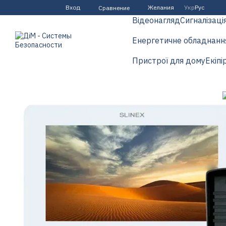
Перейти к основному контенту
Вход
Желания
Укр
Рус
Сравнение
Відеонагляд
Сигналізаці
Енергетичне обладнанн
Пристрої для дому
Екіпі