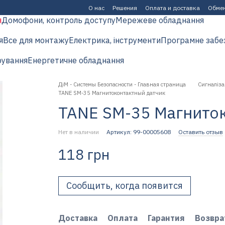
О нас
Решения
Оплата и доставка
Обмен
я
Домофони, контроль доступу
Мережеве обладнання
я
Все для монтажу
Електрика, інструменти
Програмне забе
рування
Енергетичне обладнання
ДіМ - Системы Безопасности - Главная страница
Сигналіза
TANE SM-35 Магнитоконтактный датчик
TANE SM-35 Магнито
Нет в наличии
Артикул: 99-00005608
Оставить отзыв
118 грн
Сообщить, когда появится
Доставка
Оплата
Гарантия
Возвра