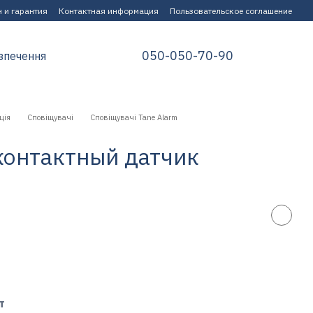
 и гарантия
Контактная информация
Пользовательское соглашение
050-050-70-90
зпечення
ція
Сповіщувачі
Сповіщувачі Tane Alarm
контактный датчик
т