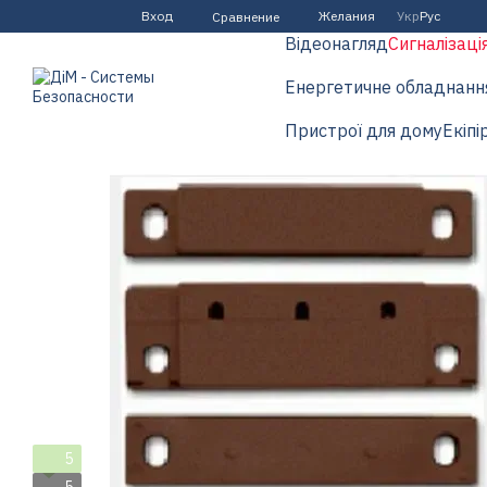
Перейти к основному контенту
Вход
Желания
Укр
Рус
Сравнение
Відеонагляд
Сигналізаці
Енергетичне обладнанн
Пристрої для дому
Екіпі
5