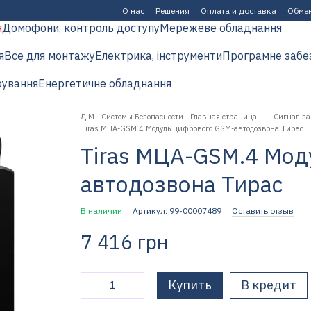
О нас
Решения
Оплата и доставка
Обмен
я
Домофони, контроль доступу
Мережеве обладнання
я
Все для монтажу
Електрика, інструменти
Програмне забе
рування
Енергетичне обладнання
ДіМ - Системы Безопасности - Главная страница
Сигналіза
Tiras МЦА-GSM.4 Модуль цифрового GSM-автодозвона Тирас
Tiras МЦА-GSM.4 Мод
автодозвона Тирас
В наличии
Артикул: 99-00007489
Оставить отзыв
7 416 грн
Купить
В кредит