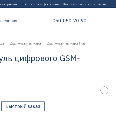
 и гарантия
Контактная информация
Пользовательское соглашение
050-050-70-90
зпечення
ція
Дод. пожежні пристрої
Дод. пожежні пристрої Tiras
уль цифрового GSM-
Быстрый заказ