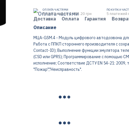
ОПЛАТА ЧАСТЯМИ
ПОКУПКА ЧАС
5 платежей по 1 483.20 грн
5 платежей 
Доставка
Оплата
Гарантия
Возвра
Описание
МЦА-GSM.4 - Модуль цифрового автодозвона для
Работа с ППКП стороннего производителя с сох
Contact-ID); Выполнение функции эмулятора тел
(CSD или GPRS); Программирование с помощью СМС
исполнение; Соответствие ДСТУ EN 54-21: 2009, т
"Пожар","Неисправность".