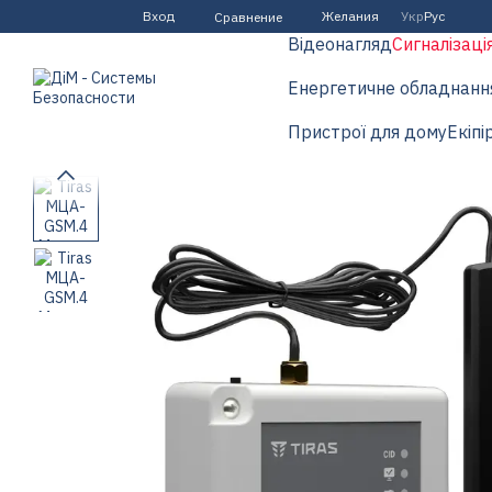
Перейти к основному контенту
Вход
Желания
Укр
Рус
Сравнение
Відеонагляд
Сигналізаці
Енергетичне обладнанн
Пристрої для дому
Екіпі