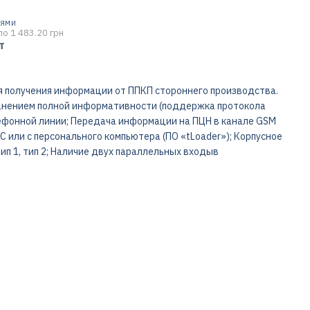
ТЯМИ
по 1 483.20 грн
т
 получения информации от ППКП стороннего производства.
ранением полной информативности (поддержка протокола
ефонной линии; Передача информации на ПЦН в канале GSM
 или с персонального компьютера (ПО «tLoader»); Корпусное
ип 1, тип 2; Наличие двух параллельных входыв