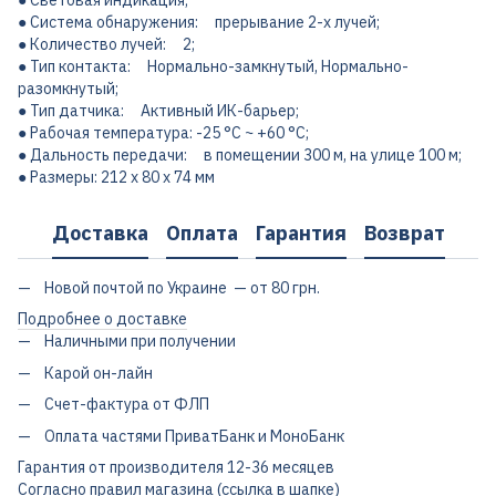
● Световая индикация;
● Система обнаружения: прерывание 2-х лучей;
● Количество лучей: 2;
● Тип контакта: Нормально-замкнутый, Нормально-
разомкнутый;
● Тип датчика: Активный ИК-барьер;
● Рабочая температура: -25 °C ~ +60 °C;
● Дальность передачи: в помещении 300 м, на улице 100 м;
● Размеры: 212 x 80 x 74 мм
Доставка
Оплата
Гарантия
Возврат
Новой почтой по Украине — от 80 грн.
Подробнее о доставке
Наличными при получении
Карой он-лайн
Счет-фактура от ФЛП
Оплата частями ПриватБанк и МоноБанк
Гарантия от производителя 12-36 месяцев
Согласно правил магазина (ссылка в шапке)