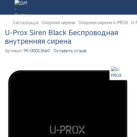
Сигналізація
Охоронні сирени
Охоронні сирени U-PROX
U-
U-Prox Siren Black Беспроводная
внутренняя сирена
Артикул:
99-00013660
Оставить отзыв