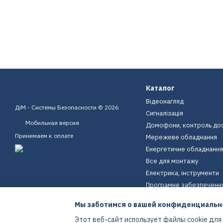
Каталог
Відеонагляд
ДіМ - Системы Безопасности © 2026
Сигналізація
Мобильная версия
Домофони, контроль до
Принимаем к оплате
Мережеве обладнання
Енергетичне обладнання
Все для монтажу
Електрика, інструменти
Програмне забезпеченн
Пристрої для дому
Мы заботимся о вашей конфиденциальн
Екіпірування
Этот веб-сайт использует файлы cookie для
Енергетичне обладнання