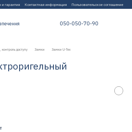
 и гарантия
Контактная информация
Пользовательское соглашение
050-050-70-90
зпечення
 контроль доступу
Замки
Замки U-Tex
ектроригельный
т