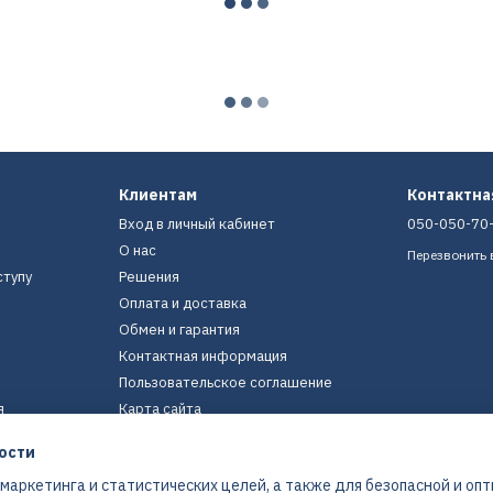
Клиентам
Контактн
Вход в личный кабинет
050-050-70
О нас
Перезвонить 
ступу
Решения
Оплата и доставка
Обмен и гарантия
Контактная информация
Пользовательское соглашение
я
Карта сайта
ости
Мы в соцсетях
 маркетинга и статистических целей, а также для безопасной и оп