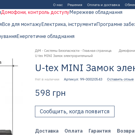
О нас
Решения
Оплата и доставка
Обмен
я
Домофони, контроль доступу
Мережеве обладнання
я
Все для монтажу
Електрика, інструменти
Програмне забе
рування
Енергетичне обладнання
ДіМ - Системы Безопасности - Главная страница
Домофони,
U-tex MINI Замок электроригельный
U-tex MINI Замок эл
Нет в наличии
Артикул: 99-00020543
Оставить отзыв
598 грн
Сообщить, когда появится
Доставка
Оплата
Гарантия
Возвра