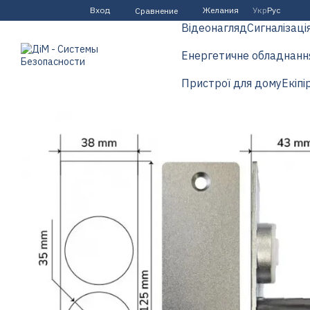
Перейти к основному контенту
Вход
Желания
Укр
Рус
Сравнение
Відеонагляд
Сигналізаці
Енергетичне обладнанн
Пристрої для дому
Екіпі