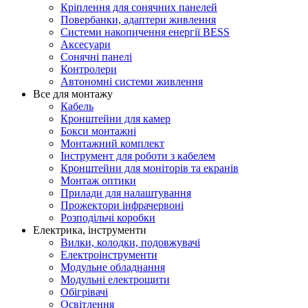
Кріплення для сонячних панелей
Повербанки, адаптери живлення
Системи накопичення енергії BESS
Аксесуари
Сонячні панелі
Контролери
Автономні системи живлення
Все для монтажу
Кабель
Кронштейни для камер
Бокси монтажні
Монтажний комплект
Інструмент для роботи з кабелем
Кронштейни для моніторів та екранів
Монтаж оптики
Прилади для налаштування
Прожектори інфрачервоні
Розподільчі коробки
Електрика, інструменти
Вилки, колодки, подовжувачі
Електроінструменти
Модульне обладнання
Модульні електрощити
Обігрівачі
Освітлення