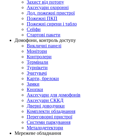
Захист від потопу
Аксесуари охоронні
Дод. пожежні пристрої
Пожежні ПКП
Пожежні сирени і табло
Сейфи
Стартові пакети
Домофони, контроль доступу
Викличні панелі
Монітори
Контролери
Термінали
Турнікети
Зчитувачі
Карти, брелоки
Замки
Кнопки
Аксесуари для домофонів
Аксесуари СККД
Дверні доводчики
Комплекти обладнання
Переговорні пристрої
Системи паркування
Металодетектори
Мережеве обладнання