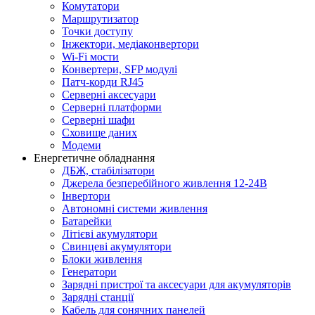
Комутатори
Маршрутизатор
Точки доступу
Інжектори, медіаконвертори
Wi-Fi мости
Конвертери, SFP модулі
Патч-корди RJ45
Серверні аксесуари
Серверні платформи
Серверні шафи
Сховище даних
Модеми
Енергетичне обладнання
ДБЖ, стабілізатори
Джерела безперебійного живлення 12-24В
Інвертори
Автономні системи живлення
Батарейки
Літієві акумулятори
Свинцеві акумулятори
Блоки живлення
Генератори
Зарядні пристрої та аксесуари для акумуляторів
Зарядні станції
Кабель для сонячних панелей