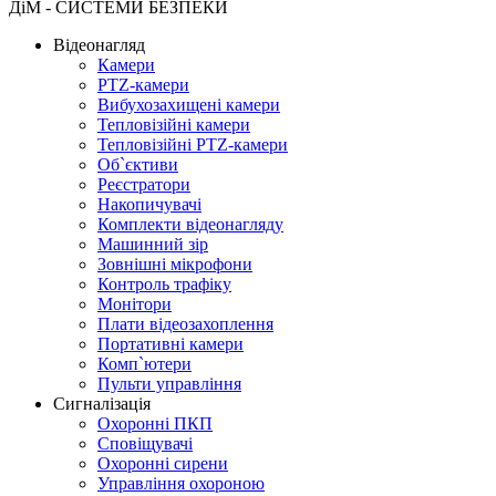
ДіМ - СИСТЕМИ БЕЗПЕКИ
Відеонагляд
Камери
PTZ-камери
Вибухозахищені камери
Тепловізійні камери
Тепловізійні PTZ-камери
Об`єктиви
Реєстратори
Накопичувачі
Комплекти відеонагляду
Машинний зір
Зовнішні мікрофони
Контроль трафіку
Монітори
Плати відеозахоплення
Портативні камери
Комп`ютери
Пульти управління
Сигналізація
Охоронні ПКП
Сповіщувачі
Охоронні сирени
Управління охороною