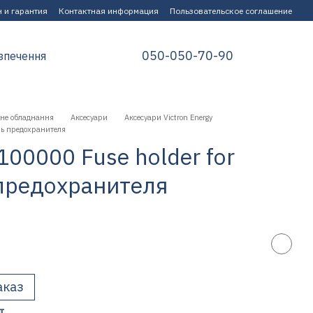
 и гарантия
Контактная информация
Пользовательское соглашение
050-050-70-90
зпечення
не обладнання
Аксесуари
Аксесуари Victron Energy
ль предохранителя
100000 Fuse holder for
предохранителя
аказ
т