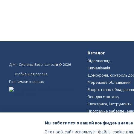
Каталог
Відеонагляд
ДіМ - Системы Безопасности © 2026
Сигналізація
Мобильная версия
Домофони, контроль до
Принимаем к оплате
Мережеве обладнання
Енергетичне обладнання
Все для монтажу
Електрика, інструменти
Програмне забезпеченн
Пристрої для дому
Мы заботимся о вашей конфиденциальн
Екіпірування
Этот веб-сайт использует файлы cookie для
Енергетичне обладнання