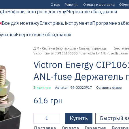
О нас
Решения
Оплата и доставка
Обмен
я
Домофони, контроль доступу
Мережеве обладнання
я
Все для монтажу
Електрика, інструменти
Програмне забе
рування
Енергетичне обладнання
ДіМ - Системы Безопасности - Главная страница
Енергетич
Victron Energy CIP106100000 Fuse holder for ANL-fuse Держате
Victron Energy CIP106
ANL-fuse Держатель 
В наличии
Артикул: 99-00020917
Оставить отзыв
616 грн
Купить
Быстрый з
Доставка
Оплата
Гарантия
Возвра