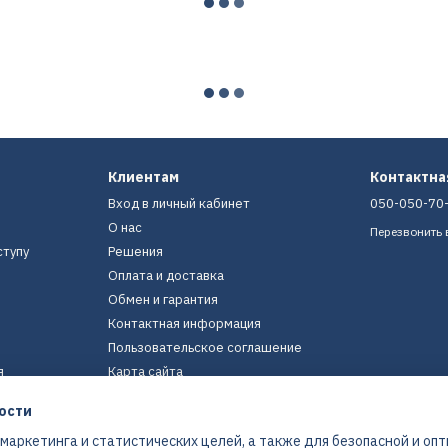
Клиентам
Контактн
Вход в личный кабинет
050-050-70
О нас
Перезвонить 
ступу
Решения
Оплата и доставка
Обмен и гарантия
Контактная информация
Пользовательское соглашение
я
Карта сайта
ости
Мы в соцсетях
 маркетинга и статистических целей, а также для безопасной и оп