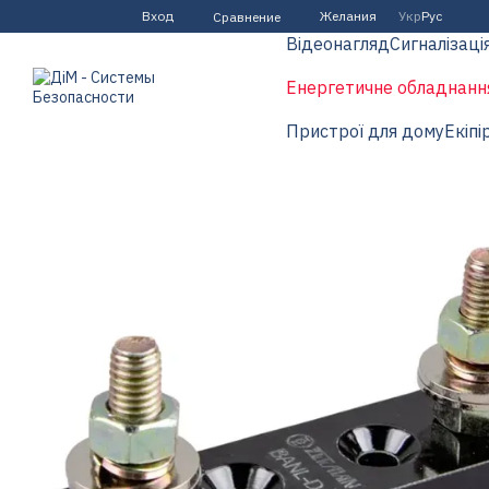
Перейти к основному контенту
Вход
Желания
Укр
Рус
Сравнение
Відеонагляд
Сигналізаці
Енергетичне обладнанн
Пристрої для дому
Екіпі