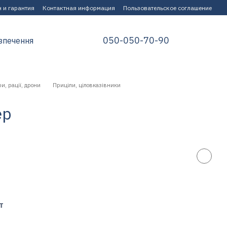
 и гарантия
Контактная информация
Пользовательское соглашение
050-050-70-90
зпечення
и, рації, дрони
Приціли, ціловказівники
ер
т