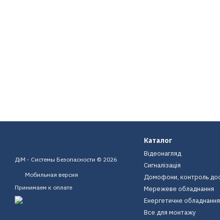
Каталог
Відеонагляд
ДіМ - Системы Безопасности © 2026
Сигналізація
Мобильная версия
Домофони, контроль до
Принимаем к оплате
Мережеве обладнання
Енергетичне обладнання
Все для монтажу