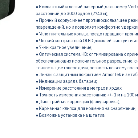
● Компактный и легкий лазерный дальномер Vorte
расстояний до 3000 ярдов (2743 м);
● Прочный корпус имеет противоскользящее рези
повреждений, но и позволяет комфортно удержив
● Уплотнительные кольца предотвращают проникн
● Четкий контрастный OLED дисплей с интуитивн
● 7-ми кратное увеличение;
● Оптическая система HD: оптимизирована с при
обеспечивающих исключительное разрешение, сн
точность цветопередачи, резкость по всему полю
● Линзы с защитным покрытием ArmorTek и анти
● Индикации заряда батареи;
● Измерение расстояния в метрах и ярдах;
● Точность измерения расстояния: +/- 1 м на 100 м
● Диоптрийная коррекция (фокусировка);
● Карманная клипса для ношения на снаряжении;
● Возможна установка на штатив.