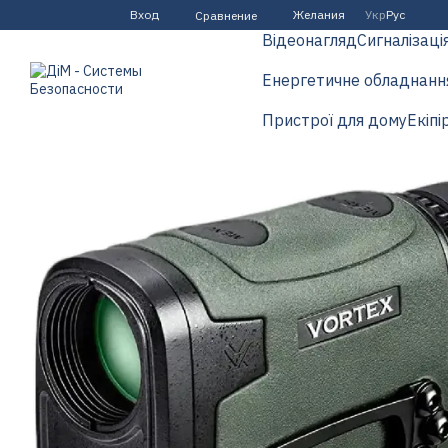
Перейти к основному контенту
Вход
Желания
Укр
Рус
Сравнение
Відеонагляд
Сигналізаці
Енергетичне обладнанн
Пристрої для дому
Екіпі