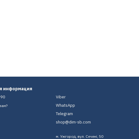
ая информация
-90
Viber
WhatsApp
вам?
Telegram
shop@dim-sb.com
м. Ужгород, вул. Сечені, 50