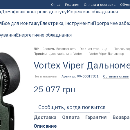
О нас
Решения
Оплата и доставка
Обмен
я
Домофони, контроль доступу
Мережеве обладнання
я
Все для монтажу
Електрика, інструменти
Програмне забе
рування
Енергетичне обладнання
ДіМ - Системы Безопасности - Главная страница
Тепловізор
Приціли, ціловказівники Vortex
Vortex Viper Дальномер
Vortex Viper Дальном
Нет в наличии
Артикул: 99-00017851
Оставить отзыв
25 077 грн
Сообщить, когда появится
Доставка
Оплата
Гарантия
Возвра
Описание