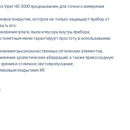
x Viper HD 3000 предназначен для точного измерения
новое покрытие, которое не только защищает прибор от
ать его;
овение влаги, пыли и мусора внутрь прибора;
о понятным меню гарантирует простоту в использовании;
менением высококачественных оптических элементов,
ижение хроматических аберраций, а также превосходную
 зрения и отличное светопропускание;
бликовым покрытием XR;
;