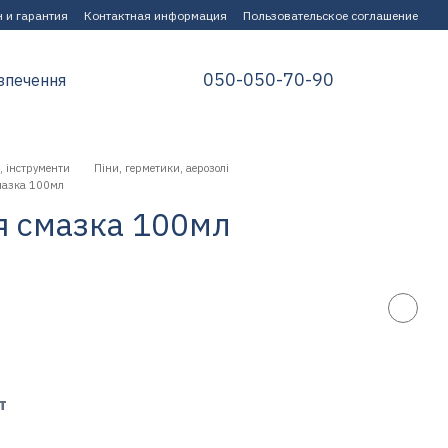
 и гарантия
Контактная информация
Пользовательское соглашение
050-050-70-90
зпечення
, інструменти
Піни, герметики, аерозолі
мазка 100мл
я смазка 100мл
т