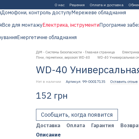
О нас
Решения
Оплата и доставка
Обмен
я
Домофони, контроль доступу
Мережеве обладнання
я
Все для монтажу
Електрика, інструменти
Програмне забе
рування
Енергетичне обладнання
ДіМ - Системы Безопасности - Главная страница
Електрика
Піни, герметики, аерозолі WD-40
WD-40 Универсальная с
WD-40 Универсальна
Нет в наличии
Артикул: 99-00017135
Оставить отзыв
152 грн
Сообщить, когда появится
Доставка
Оплата
Гарантия
Возвра
Описание