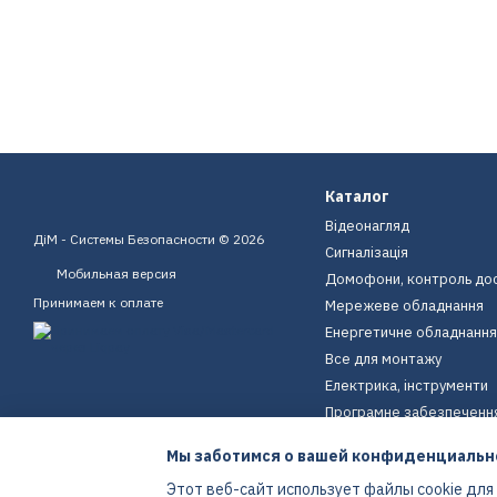
Каталог
Відеонагляд
ДіМ - Системы Безопасности © 2026
Сигналізація
Мобильная версия
Домофони, контроль до
Принимаем к оплате
Мережеве обладнання
Енергетичне обладнання
Все для монтажу
Електрика, інструменти
Програмне забезпеченн
Пристрої для дому
Мы заботимся о вашей конфиденциальн
Екіпірування
Этот веб-сайт использует файлы cookie для
Енергетичне обладнання