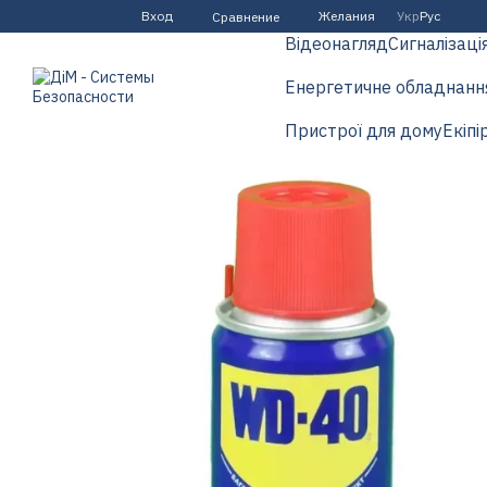
Перейти к основному контенту
Вход
Желания
Укр
Рус
Сравнение
Відеонагляд
Сигналізаці
Енергетичне обладнанн
Пристрої для дому
Екіпі