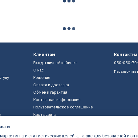
Клиентам
Контактн
Вход в личный кабинет
050-050-70
О нас
Перезвонить 
ступу
Решения
Оплата и доставка
Обмен и гарантия
Контактная информация
Пользовательское соглашение
я
Карта сайта
ости
Мы в соцсетях
 маркетинга и статистических целей, а также для безопасной и оп