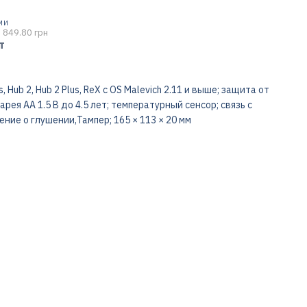
МИ
 849.80 грн
т
Hub 2, Hub 2 Plus, ReX с OS Malevich 2.11 и выше; защита от
арея АА 1.5 В до 4.5 лет; температурный сенсор; связь с
ние о глушении,Тампер; 165 × 113 × 20 мм