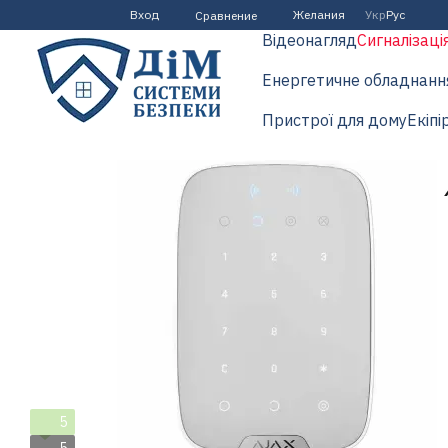
Перейти к основному контенту
Вход
Желания
Укр
Рус
Сравнение
Відеонагляд
Сигналізаці
Енергетичне обладнанн
Пристрої для дому
Екіпі
5