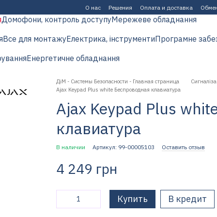
О нас
Решения
Оплата и доставка
Обмен
я
Домофони, контроль доступу
Мережеве обладнання
я
Все для монтажу
Електрика, інструменти
Програмне забе
рування
Енергетичне обладнання
ДіМ - Системы Безопасности - Главная страница
Сигналіза
Ajax Keypad Plus white Беспроводная клавиатура
Ajax Keypad Plus whi
клавиатура
В наличии
Артикул: 99-00005103
Оставить отзыв
4 249 грн
Купить
В кредит