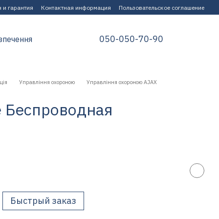
 и гарантия
Контактная информация
Пользовательское соглашение
050-050-70-90
зпечення
ція
Управління охороною
Управління охороною AJAX
te Беспроводная
Быстрый заказ