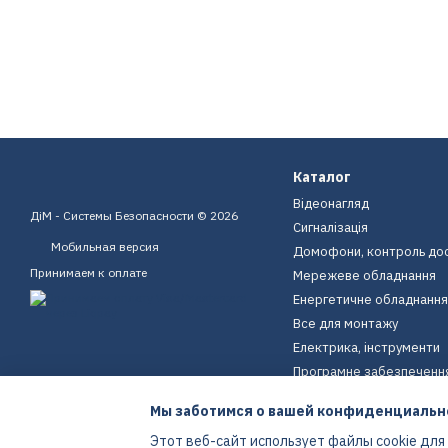
Каталог
Відеонагляд
ДіМ - Системы Безопасности © 2026
Сигналізація
Мобильная версия
Домофони, контроль до
Принимаем к оплате
Мережеве обладнання
Енергетичне обладнання
Все для монтажу
Електрика, інструменти
Програмне забезпеченн
Пристрої для дому
Мы заботимся о вашей конфиденциальн
Екіпірування
Этот веб-сайт использует файлы cookie для
Енергетичне обладнання