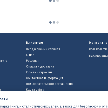
Клиентам
Контактн
Вход в личный кабинет
050-050-70
О нас
Перезвонить 
ступу
Решения
Оплата и доставка
Обмен и гарантия
Контактная информация
Пользовательское соглашение
я
Карта сайта
ости
Мы в соцсетях
 маркетинга и статистических целей, а также для безопасной и оп