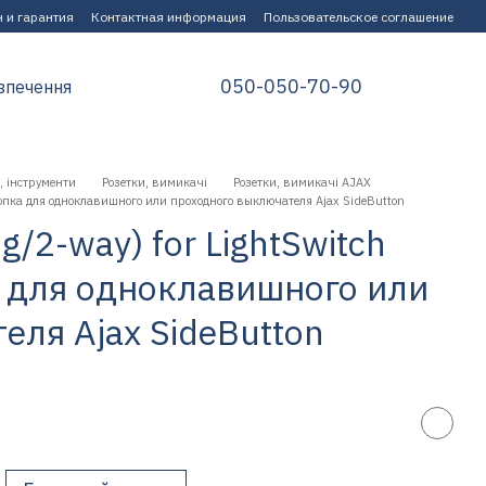
 и гарантия
Контактная информация
Пользовательское соглашение
050-050-70-90
зпечення
, інструменти
Розетки, вимикачі
Розетки, вимикачі AJAX
 кнопка для одноклавишного или проходного выключателя Ajax SideButton
g/2-way) for LightSwitch
а для одноклавишного или
ля Ajax SideButton