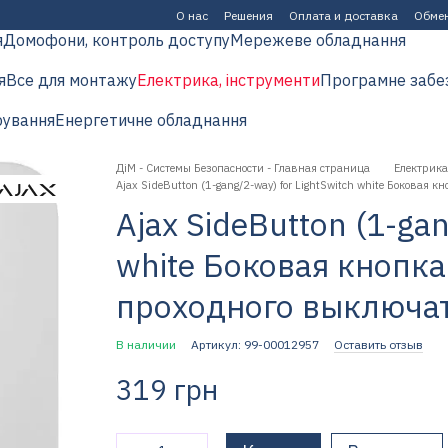
О нас
Решения
Оплата и доставка
Обмен
я
Домофони, контроль доступу
Мережеве обладнання
я
Все для монтажу
Електрика, інструменти
Програмне забе
рування
Енергетичне обладнання
ДіМ - Системы Безопасности - Главная страница
Електрика
Ajax SideButton (1-gang/2-way) for LightSwitch white Боковая
Ajax SideButton (1-gan
white Боковая кнопк
проходного выключате
В наличии
Артикул: 99-00012957
Оставить отзыв
319 грн