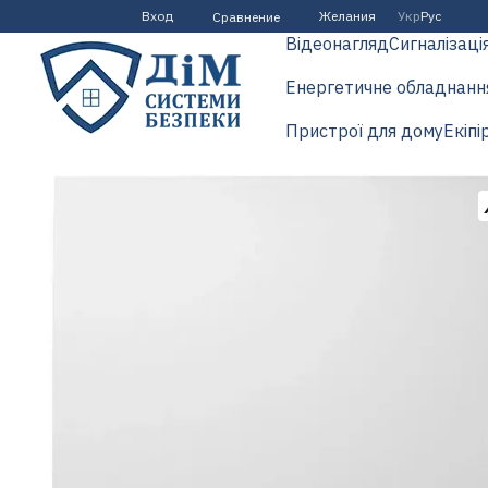
Перейти к основному контенту
Вход
Желания
Укр
Рус
Сравнение
Відеонагляд
Сигналізаці
Енергетичне обладнанн
Пристрої для дому
Екіпі