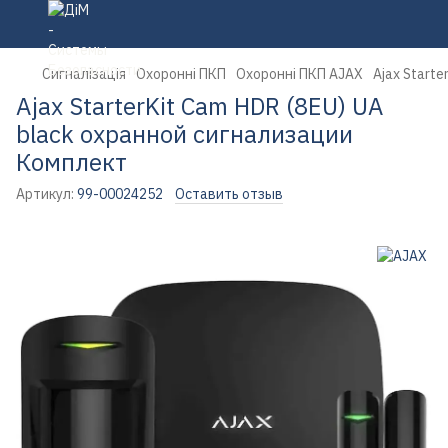
Сигналізація
Охоронні ПКП
Охоронні ПКП AJAX
Ajax Start
Ajax StarterKit Cam HDR (8EU) UA
black охранной сигнализации
Комплект
Артикул:
99-00024252
Оставить отзыв