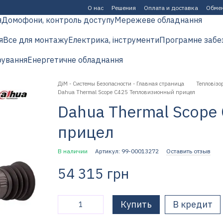
О нас
Решения
Оплата и доставка
Обмен
я
Домофони, контроль доступу
Мережеве обладнання
я
Все для монтажу
Електрика, інструменти
Програмне забе
рування
Енергетичне обладнання
ДіМ - Системы Безопасности - Главная страница
Тепловізор
Dahua Thermal Scope C425 Тепловизионный прицел
Dahua Thermal Scope
прицел
В наличии
Артикул: 99-00013272
Оставить отзыв
54 315 грн
Купить
В кредит