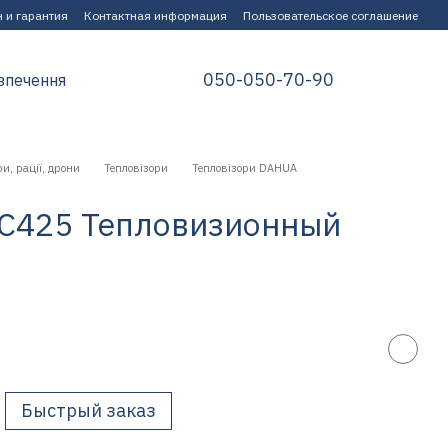
 и гарантия
Контактная информация
Пользовательское соглашение
050-050-70-90
зпечення
и, рації, дрони
Тепловізори
Тепловізори DAHUA
 C425 Тепловизионный
Быстрый заказ