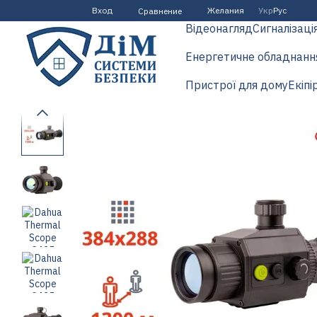
Перейти к основному контенту
Вход
Желания
Укр
Рус
Сравнение
Відеонагляд
Сигналізаці
Енергетичне обладнанн
Пристрої для дому
Екіпі