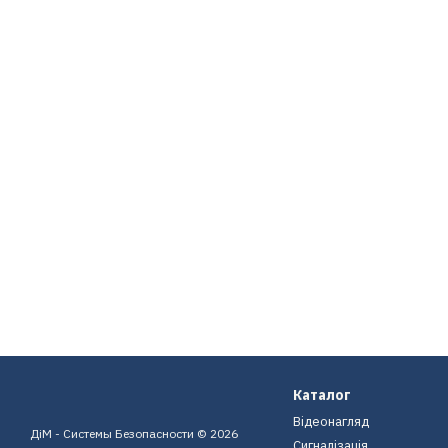
Каталог
Відеонагляд
ДіМ - Системы Безопасности © 2026
Сигналізація