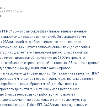
ТЯМИ
по 9 052.50 грн
т
 PFI-C425 – это высокоэффективное тепловизионное
 в широком диапазоне применений. Он оснащен 25-мм
 288 пикселей, что обеспечивает четкое тепловое
сти менее 30 мК этот тепловизионный прицел способен
ур, что делает его идеальным для использования при
тво имеет диапазон обнаружения до 1300 метров, что
нных объектов с чрезвычайной четкостью. 25-миллиметровый
яд расширенных функций, включая цифровое
 и несколько цветовых палитр. Он также имеет рейтинг IP67,
проницаем, что делает его пригодным для использования в
азработан таким образом, чтобы он был прост в
 простого джойстика. Он также имеет встроенную
до 6 часов непрерывной работы, что позволяет
ьного времени, не беспокоясь о том, что аккумулятор
изионный прицел Dahua PFI-C425 является надежным и