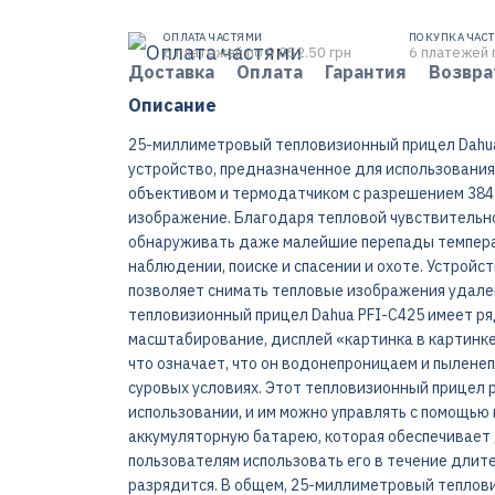
ОПЛАТА ЧАСТЯМИ
ПОКУПКА ЧАС
6 платежей по 9 052.50 грн
6 платежей 
Доставка
Оплата
Гарантия
Возвра
Описание
25-миллиметровый тепловизионный прицел Dahua
устройство, предназначенное для использования
объективом и термодатчиком с разрешением 384 x
изображение. Благодаря тепловой чувствительно
обнаруживать даже малейшие перепады температ
наблюдении, поиске и спасении и охоте. Устройс
позволяет снимать тепловые изображения удале
тепловизионный прицел Dahua PFI-C425 имеет р
масштабирование, дисплей «картинка в картинке»
что означает, что он водонепроницаем и пылене
суровых условиях. Этот тепловизионный прицел р
использовании, и им можно управлять с помощью
аккумуляторную батарею, которая обеспечивает 
пользователям использовать его в течение длител
разрядится. В общем, 25-миллиметровый теплов