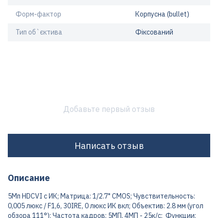
Форм-фактор
Корпусна (bullet)
Тип об`єктива
Фіксований
Добавьте первый отзыв
Написать отзыв
Описание
5Мп HDCVI с ИК; Матрица: 1/2.7" CMOS; Чувствительность:
0,005 люкс / F1,6, 30IRE, 0 люкс ИК вкл; Объектив: 2.8 мм (угол
обзора 111°); Частота кадров: 5МП, 4МП - 25к/с; Функции: