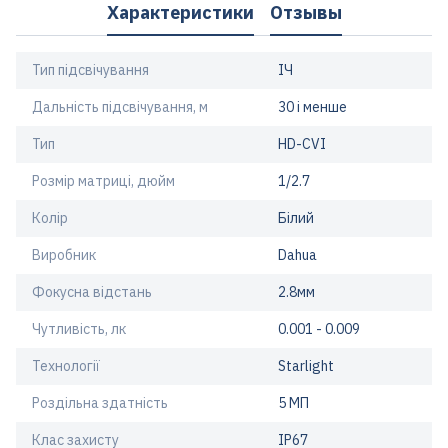
Характеристики
Отзывы
Тип підсвічування
ІЧ
Дальність підсвічування, м
30 і менше
Тип
HD-CVI
Розмір матриці, дюйм
1/2.7
Колір
Білий
Виробник
Dahua
Фокусна відстань
2.8мм
Чутливість, лк
0.001 - 0.009
Технології
Starlight
Роздільна здатність
5 МП
Клас захисту
IP67