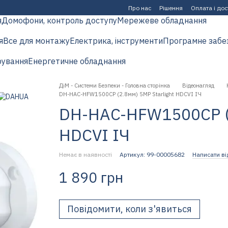
Про нас
Рішення
Оплата і до
я
Домофони, контроль доступу
Мережеве обладнання
я
Все для монтажу
Електрика, інструменти
Програмне забе
рування
Енергетичне обладнання
ДіМ - Системи Безпеки - Головна сторінка
Відеонагляд
DH-HAC-HFW1500CP (2.8мм) 5MP Starlight HDCVI ІЧ
DH-HAC-HFW1500CP (2
HDCVI ІЧ
Немає в наявності
Артикул: 99-00005682
Написати ві
1 890 грн
Повідомити, коли з'явиться