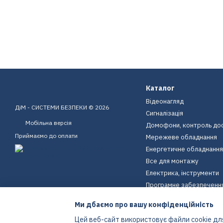
Каталог
Відеонагляд
ДіМ - СИСТЕМИ БЕЗПЕКИ © 2026
Сигналізація
Мобільна версія
Домофони, контроль до
Приймаємо до оплати
Мережеве обладнання
Енергетичне обладнання
Все для монтажу
Електрика, інструменти
Програмне забезпеченн
Пристрої для дому
Ми дбаємо про вашу конфіденційність
Екіпірування
Цей веб-сайт використовує файли cookie для
Енергетичне обладнання