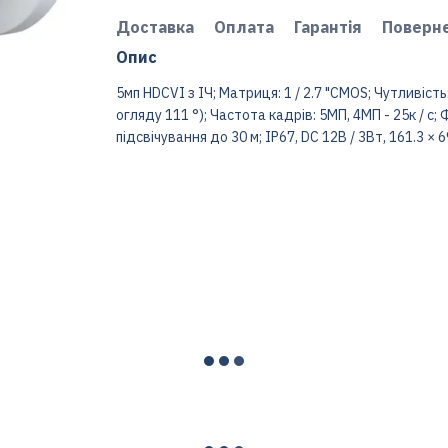
Доставка
Оплата
Гарантія
Поверн
Опис
5мп HDCVI з ІЧ; Матриця: 1 / 2.7 "CMOS; Чутливість: 
огляду 111 °); Частота кадрів: 5МП, 4МП - 25к / с; Ф
підсвічування до 30 м; IP67, DC 12В / 3Вт, 161.3 × 6