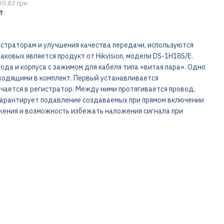
30.83 грн
т
страторам и улучшения качества передачи, используются
ковых является продукт от Hikvision, модели DS-1H18S/E.
ода и корпуса с зажимом для кабеля типа «витая пара». Одно
ходящими в комплект. Первый устанавливается
чается в регистратор. Между ними протягивается провод,
 гарантирует подавление создаваемых при прямом включении
жения и возможность избежать наложения сигнала при