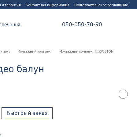
 и гарантия
Контактная информация
Пользовательское соглашение
050-050-70-90
зпечення
онтажу
Монтажний комплект
Монтажний комплект HIKVISION
део балун
Быстрый заказ
И