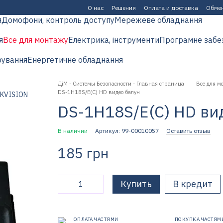
О нас
Решения
Оплата и доставка
Обмен
я
Домофони, контроль доступу
Мережеве обладнання
я
Все для монтажу
Електрика, інструменти
Програмне забе
рування
Енергетичне обладнання
ДіМ - Системы Безопасности - Главная страница
Все для м
DS-1H18S/E(C) HD видео балун
DS-1H18S/E(C) HD ви
В наличии
Артикул: 99-00010057
Оставить отзыв
185 грн
Купить
В кредит
ОПЛАТА ЧАСТЯМИ
ПОКУПКА ЧАСТЯМ