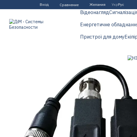
Перейти к основному контенту
Вход
Желания
Укр
Рус
Сравнение
Відеонагляд
Сигналізаці
Енергетичне обладнанн
Пристрої для дому
Екіпі