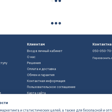
Клиентам
Контактн
Вход в личный кабинет
050-050-70
О нас
Перезвонить 
ступу
Решения
Оплата и доставка
Обмен и гарантия
Контактная информация
Пользовательское соглашение
я
Карта сайта
ости
Мы в соцсетях
 маркетинга и статистических целей, а также для безопасной и оп