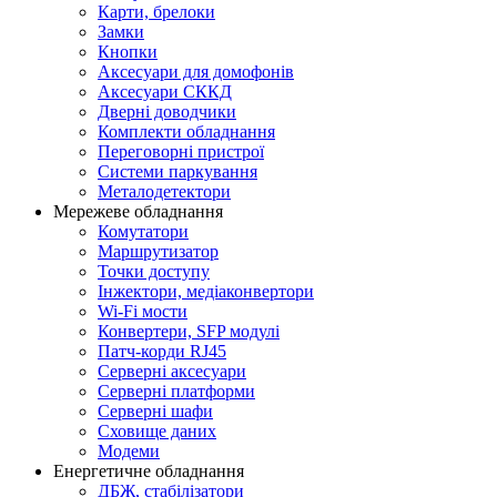
Карти, брелоки
Замки
Кнопки
Аксесуари для домофонів
Аксесуари СККД
Дверні доводчики
Комплекти обладнання
Переговорні пристрої
Системи паркування
Металодетектори
Мережеве обладнання
Комутатори
Маршрутизатор
Точки доступу
Інжектори, медіаконвертори
Wi-Fi мости
Конвертери, SFP модулі
Патч-корди RJ45
Серверні аксесуари
Серверні платформи
Серверні шафи
Сховище даних
Модеми
Енергетичне обладнання
ДБЖ, стабілізатори