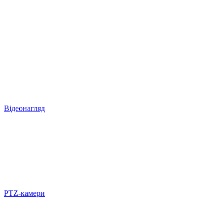
Відеонагляд
PTZ-камери