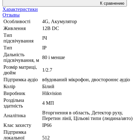
К сравнению
Характеристики
Отзывы
Особливості
4G, Акумулятор
Живлення
12В DС
Тип
ІЧ
підсвічування
Тип
IP
Дальність
80 і менше
підсвічування, м
Розмір матриці,
1/2.7
дюйм
Підтримка аудіо
вбудований мікрофон, двостороннє аудіо
Колір
Білий
Виробник
Hikvision
Роздільна
4 МП
здатність
Вторгнення в область, Детектор руху,
Аналітика
Перетин лінії, Цільові типи (людина/авто)
Клас захисту
IP66
Підтримка
локальної
512