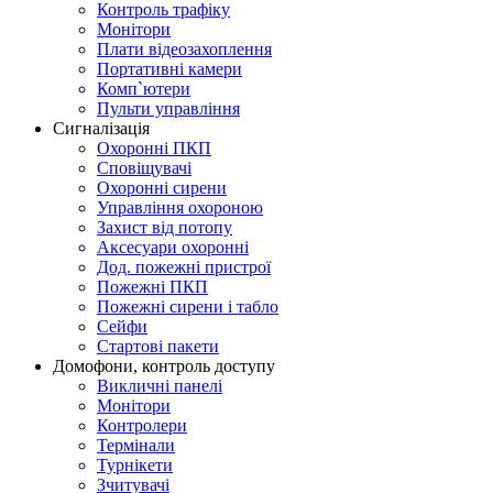
Контроль трафіку
Монітори
Плати відеозахоплення
Портативні камери
Комп`ютери
Пульти управління
Сигналізація
Охоронні ПКП
Сповіщувачі
Охоронні сирени
Управління охороною
Захист від потопу
Аксесуари охоронні
Дод. пожежні пристрої
Пожежні ПКП
Пожежні сирени і табло
Сейфи
Стартові пакети
Домофони, контроль доступу
Викличні панелі
Монітори
Контролери
Термінали
Турнікети
Зчитувачі