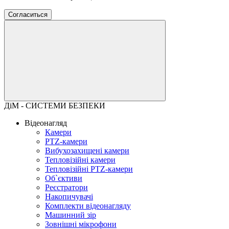
Согласиться
ДіМ - СИСТЕМИ БЕЗПЕКИ
Відеонагляд
Камери
PTZ-камери
Вибухозахищені камери
Тепловізійні камери
Тепловізійні PTZ-камери
Об`єктиви
Реєстратори
Накопичувачі
Комплекти відеонагляду
Машинний зір
Зовнішні мікрофони