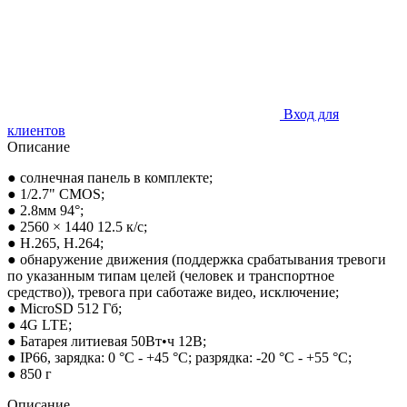
Вход для
клиентов
Описание
● солнечная панель в комплекте;
● 1/2.7" CMOS;
● 2.8мм 94°;
● 2560 × 1440 12.5 к/с;
● H.265, H.264;
● обнаружение движения (поддержка срабатывания тревоги
по указанным типам целей (человек и транспортное
средство)), тревога при саботаже видео, исключение;
● MicroSD 512 Гб;
● 4G LTE;
● Батарея литиевая 50Вт•ч 12В;
● IP66, зарядка: 0 °C - +45 °C; разрядка: -20 °C - +55 °C;
● 850 г
Описание