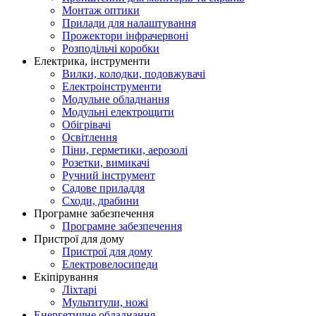
Монтаж оптики
Прилади для налаштування
Прожектори інфрачервоні
Розподільчі коробки
Електрика, інструменти
Вилки, колодки, подовжувачі
Електроінструменти
Модульне обладнання
Модульні електрощити
Обігрівачі
Освітлення
Піни, герметики, аерозолі
Розетки, вимикачі
Ручний інструмент
Садове приладдя
Сходи, драбини
Програмне забезпечення
Програмне забезпечення
Пристрої для дому
Пристрої для дому
Електровелосипеди
Екіпірування
Ліхтарі
Мультитули, ножі
Енергетичне обладнання