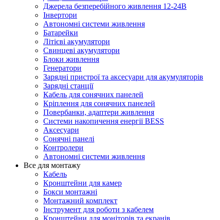
Джерела безперебійного живлення 12-24В
Інвертори
Автономні системи живлення
Батарейки
Літієві акумулятори
Свинцеві акумулятори
Блоки живлення
Генератори
Зарядні пристрої та аксесуари для акумуляторів
Зарядні станції
Кабель для сонячних панелей
Кріплення для сонячних панелей
Повербанки, адаптери живлення
Системи накопичення енергії BESS
Аксесуари
Сонячні панелі
Контролери
Автономні системи живлення
Все для монтажу
Кабель
Кронштейни для камер
Бокси монтажні
Монтажний комплект
Інструмент для роботи з кабелем
Кронштейни для моніторів та екранів