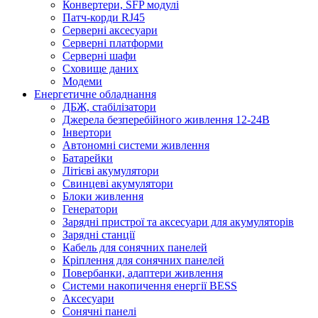
Конвертери, SFP модулі
Патч-корди RJ45
Серверні аксесуари
Серверні платформи
Серверні шафи
Сховище даних
Модеми
Енергетичне обладнання
ДБЖ, стабілізатори
Джерела безперебійного живлення 12-24В
Інвертори
Автономні системи живлення
Батарейки
Літієві акумулятори
Свинцеві акумулятори
Блоки живлення
Генератори
Зарядні пристрої та аксесуари для акумуляторів
Зарядні станції
Кабель для сонячних панелей
Кріплення для сонячних панелей
Повербанки, адаптери живлення
Системи накопичення енергії BESS
Аксесуари
Сонячні панелі