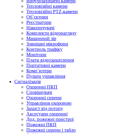
Вибухозахищені камери
Тепловізійні камери
Тепловізійні PTZ-камери
Об`єктиви
Реєстратори
Накопичувачі
Комплекти відеонагляду
Машинний зір
Зовнішні мікрофони
Контроль трафіку
Монітори
Плати відеозахоплення
Портативні камери
Комп`ютери
Пульти управління
Сигналізація
Охоронні ПКП
Сповіщувачі
Охоронні сирени
Управління охороною
Захист від потопу
Аксесуари охоронні
Дод. пожежні пристрої
Пожежні ПКП
Пожежні сирени і табло