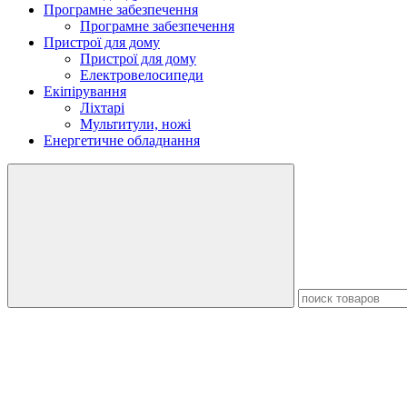
Програмне забезпечення
Програмне забезпечення
Пристрої для дому
Пристрої для дому
Електровелосипеди
Екіпірування
Ліхтарі
Мультитули, ножі
Енергетичне обладнання