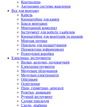
Контролери
Автономні системи живлення
Все для монтажу
Кабель
Кронштейни для камер
Бокси монтажні
Монтажний комплект
Інструмент для роботи з кабелем
Кронштейни для моніторів та екранів
Монтаж оптики
Прилади для налаштування
Прожектори інфрачервоні
Розподільчі коробки
Електрика, інструменти
Вилки, колодки, подовжувачі
Електроінструменти
Модульне обладнання
Модульні електрощити
Обігрівачі
Освітлення
Піни, герметики, аерозолі
Розетки, вимикачі
Ручний інструмент
Садове приладдя
Сходи, драбини