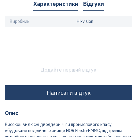
Характеристики
Відгуки
Виробник
Hikvision
Додайте перший відгук
Написати відгук
Опис
Високошвидкісні двоядерні чіпи промислового класу,
вбудоване подвійне сховище NOR Flash+EMMC, підтримка
подвійного резервного копіювання системи для забезпечення