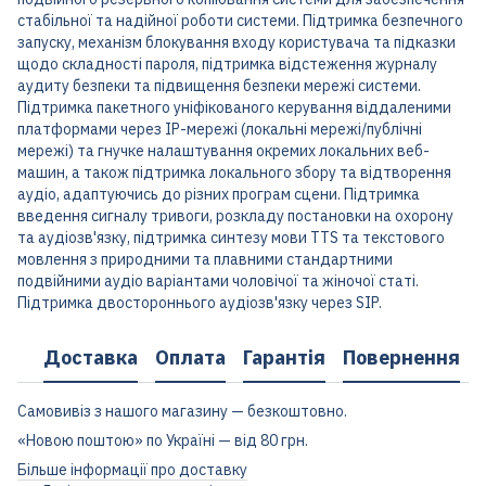
стабільної та надійної роботи системи. Підтримка безпечного
запуску, механізм блокування входу користувача та підказки
щодо складності пароля, підтримка відстеження журналу
аудиту безпеки та підвищення безпеки мережі системи.
Підтримка пакетного уніфікованого керування віддаленими
платформами через IP-мережі (локальні мережі/публічні
мережі) та гнучке налаштування окремих локальних веб-
машин, а також підтримка локального збору та відтворення
аудіо, адаптуючись до різних програм сцени. Підтримка
введення сигналу тривоги, розкладу постановки на охорону
та аудіозв'язку, підтримка синтезу мови TTS та текстового
мовлення з природними та плавними стандартними
подвійними аудіо варіантами чоловічої та жіночої статі.
Підтримка двостороннього аудіозв'язку через SIP.
Доставка
Оплата
Гарантія
Повернення
Самовивіз з нашого магазину — безкоштовно.
«Новою поштою» по Україні — від 80 грн.
Більше інформації про доставку