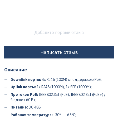
Добавьте первый отзыв
Написать отзыв
Описание
Downlink порты:
4x RJ45 (100M) с поддержкою PoE;
Uplink порты:
1x RJ45 (1000M), 1x SFP (1000M);
Протокол PoE:
IEEE802.3af (PoE), IEEE802.3at (PoE+) /
бюджет 60 Вт;
Питание:
DC 48В;
Рабочая температура:
-30º - + 65ºC;