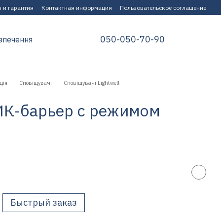
 и гарантия
Контактная информация
Пользовательское соглашение
050-050-70-90
зпечення
ція
Сповіщувачі
Сповіщувачі Lightwell
 ИК-барьер с режимом
Быстрый заказ