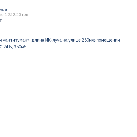
ТЯМИ
по 1 232.20 грн
т
 «антитуман», длина ИК-луча на улице 250м/в помещении
C 24 В, 350м5