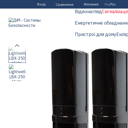
Перейти к основному контенту
Вход
Желания
Укр
Рус
Сравнение
Відеонагляд
Сигналізаці
Енергетичне обладнанн
Пристрої для дому
Екіпі