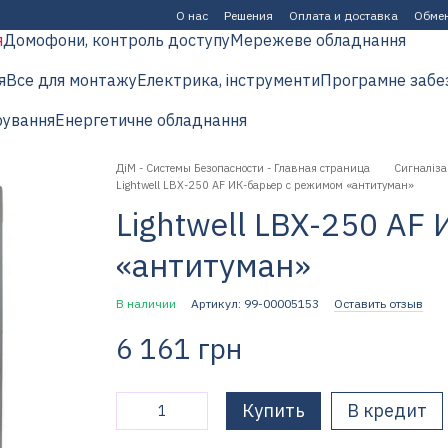
О нас
Решения
Оплата и доставка
Обмен
я
Домофони, контроль доступу
Мережеве обладнання
я
Все для монтажу
Електрика, інструменти
Програмне забе
рування
Енергетичне обладнання
ДіМ - Системы Безопасности - Главная страница
Сигналіза
Lightwell LBX-250 AF ИК-барьер с режимом «антитуман»
Lightwell LBX-250 AF
«антитуман»
В наличии
Артикул: 99-00005153
Оставить отзыв
6 161 грн
Купить
В кредит