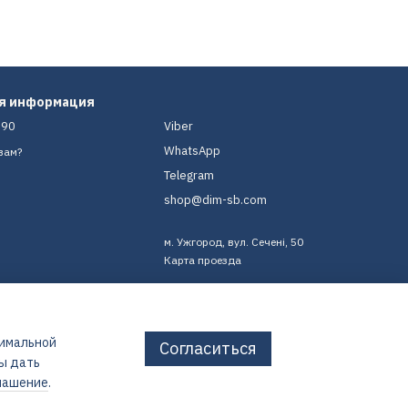
ая информация
-90
Viber
WhatsApp
вам?
Telegram
shop@dim-sb.com
м. Ужгород, вул. Сечені, 50
Карта проезда
тимальной
Согласиться
бы дать
лашение
.