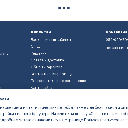
Клиентам
Контактн
Вход в личный кабинет
050-050-70
О нас
Перезвонить 
ступу
Решения
Оплата и доставка
Обмен и гарантия
Контактная информация
Пользовательское соглашение
я
Карта сайта
ости
Мы в соцсетях
 маркетинга и статистических целей, а также для безопасной и оп
стройках вашего браузера. Нажмите на кнопку «Согласиться», что
 Подробнее можно ознакомиться на странице
Пользовательское сог