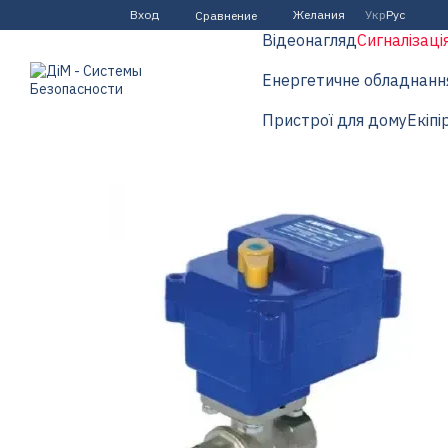
Перейти к основному контенту
Вход
Желания
Укр
Рус
Сравнение
Відеонагляд
Сигналізаці
Енергетичне обладнанн
Пристрої для дому
Екіпі