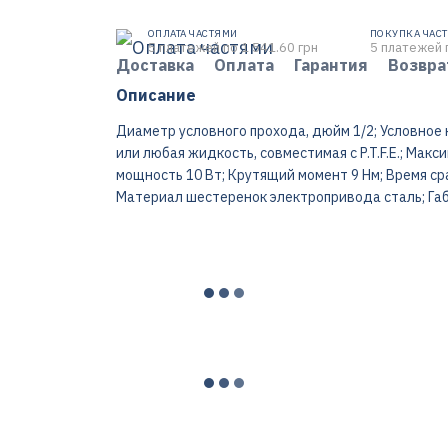
ОПЛАТА ЧАСТЯМИ
ПОКУПКА ЧАС
5 платежей по 1 541.60 грн
5 платежей 
Доставка
Оплата
Гарантия
Возвра
Описание
Диаметр условного прохода, дюйм 1/2; Условное
или любая жидкость, совместимая с P.T.F.E.; Мак
мощность 10 Вт; Крутящий момент 9 Нм; Время ср
Материал шестеренок электропривода сталь; Га