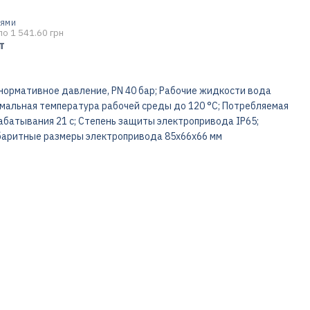
ТЯМИ
по 1 541.60 грн
т
 нормативное давление, PN 40 бар; Рабочие жидкости вода
симальная температура рабочей среды до 120 °C; Потребляемая
абатывания 21 с; Степень защиты электропривода IP65;
баритные размеры электропривода 85x66x66 мм