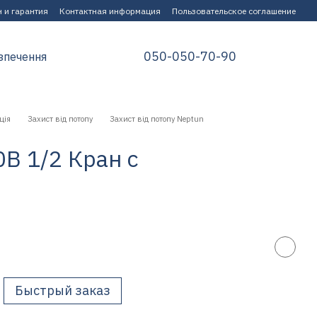
 и гарантия
Контактная информация
Пользовательское соглашение
050-050-70-90
зпечення
ція
Захист від потопу
Захист від потопу Neptun
0В 1/2 Кран с
Быстрый заказ