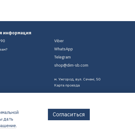
ая информация
-90
Viber
WhatsApp
вам?
Telegram
shop@dim-sb.com
м. Ужгород, вул. Сечені, 50
Карта проезда
тимальной
Согласиться
бы дать
лашение
.