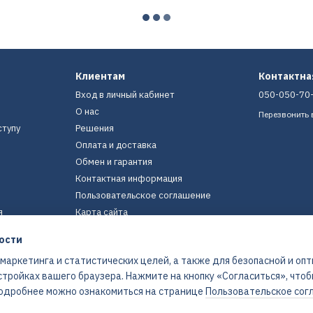
Клиентам
Контактн
Вход в личный кабинет
050-050-70
О нас
Перезвонить 
ступу
Решения
Оплата и доставка
Обмен и гарантия
Контактная информация
Пользовательское соглашение
я
Карта сайта
ости
Мы в соцсетях
 маркетинга и статистических целей, а также для безопасной и оп
стройках вашего браузера. Нажмите на кнопку «Согласиться», что
 Подробнее можно ознакомиться на странице
Пользовательское сог