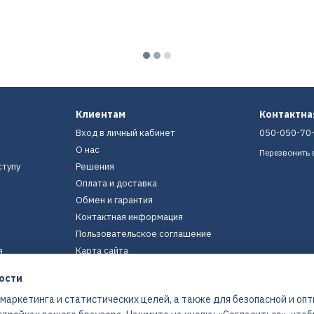
Клиентам
Контактн
Вход в личный кабинет
050-050-70
О нас
Перезвонить 
ступу
Решения
Оплата и доставка
Обмен и гарантия
Контактная информация
Пользовательское соглашение
я
Карта сайта
ости
Мы в соцсетях
 маркетинга и статистических целей, а также для безопасной и оп