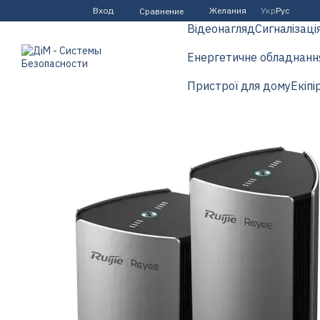
Перейти к основному контенту
Вход
Желания
Укр
Рус
Сравнение
Відеонагляд
Сигналізаці
Енергетичне обладнанн
Пристрої для дому
Екіпі