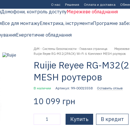
О нас
Решения
Оплата и доставка
Обмен
я
Домофони, контроль доступу
Мережеве обладнання
я
Все для монтажу
Електрика, інструменти
Програмне забе
рування
Енергетичне обладнання
ДіМ - Системы Безопасности - Главная страница
Мережеве
Ruijie Reyee RG-M32(2PACK) Wi-Fi 6 Комплект MESH роутеров
Ruijie Reyee RG-M32(
MESH роутеров
В наличии
Артикул: 99-00015558
Оставить отзыв
10 099 грн
Купить
В кредит