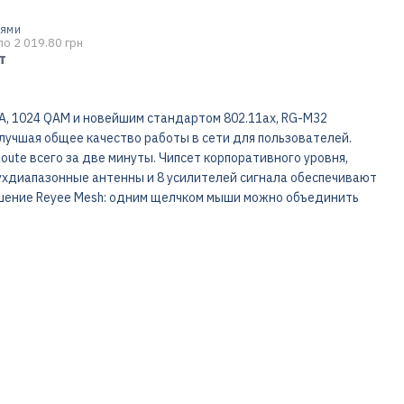
ТЯМИ
по 2 019.80 грн
т
MA, 1024 QAM и новейшим стандартом 802.11ax, RG-M32
лучшая общее качество работы в сети для пользователей.
ute всего за две минуты. Чипсет корпоративного уровня,
вухдиапазонные антенны и 8 усилителей сигнала обеспечивают
шение Reyee Mesh: одним щелчком мыши можно объединить