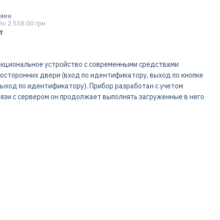
ТЯМИ
по 2 538.00 грн
т
нкциональное устройство с современными средствами
сторонних двери (вход по идентификатору, выход по кнопке
выход по идентификатору). Прибор разработан с учетом
язи с сервером он продолжает выполнять загруженные в него