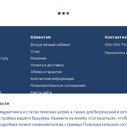
Клиентам
Контактн
Вход в личный кабинет
050-050-70
О нас
Перезвонить 
ступу
Решения
Оплата и доставка
Обмен и гарантия
Контактная информация
Пользовательское соглашение
я
Карта сайта
ости
Мы в соцсетях
 маркетинга и статистических целей, а также для безопасной и оп
стройках вашего браузера. Нажмите на кнопку «Согласиться», что
 Подробнее можно ознакомиться на странице
Пользовательское сог