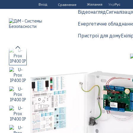
Перейти к основному контенту
Вход
Желания
Укр
Рус
Сравнение
Відеонагляд
Сигналізаці
Енергетичне обладнанн
Пристрої для дому
Екіпі