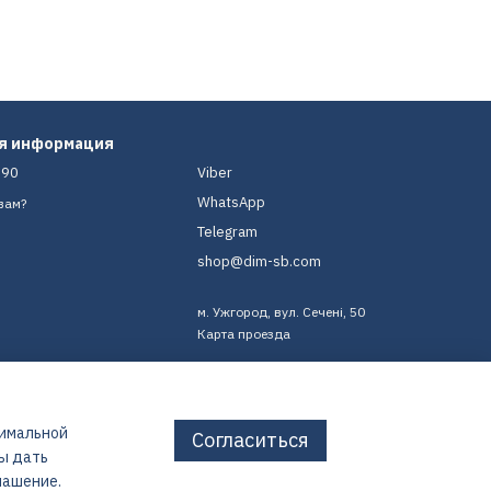
ая информация
-90
Viber
WhatsApp
вам?
Telegram
shop@dim-sb.com
м. Ужгород, вул. Сечені, 50
Карта проезда
тимальной
Согласиться
бы дать
лашение
.