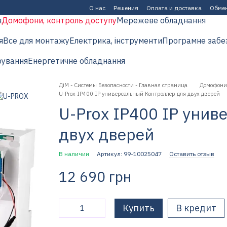
О нас
Решения
Оплата и доставка
Обмен
я
Домофони, контроль доступу
Мережеве обладнання
я
Все для монтажу
Електрика, інструменти
Програмне забе
рування
Енергетичне обладнання
ДіМ - Системы Безопасности - Главная страница
Домофони,
U-Prox IP400 IP универсальный Контроллер для двух дверей
U-Prox IP400 IP уни
двух дверей
В наличии
Артикул: 99-10025047
Оставить отзыв
12 690 грн
Купить
В кредит