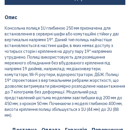
Опис
Консольна полиця 1U глибиною 250 мм призначена для
встановлення в серверні шафи або комутаційні стійки у дві
вертикальні напрямні 19″. Даний тип полиць найчастіше
встановлюється в настінні шафи, в яких немає доступу з
чотирьох сторін і кріплення на другу пару 19″ напрямних
утруднено. Полиці використовують для розміщення
мережного обладнання без вбудованого кріплення під
напрямні 19 дюймів, наприклад: медіаконвертери,
комутатори, Wi-Fi роутери, відеореєстратори, ДБЖ. Полиці
19″ спроектовані з вертикальними ребрами жорсткості, що
дозволяє витримувати рівномірно розподілене навантаження
до 7 кілограмів без деформації. Модельний рад
представлений шістьма моделями завглибшки від 200 мм до
450 мм, з кроком 50 мм. Починаючи з моделі глибиною 400 мм,
висота кріплення полиці збільшується з 1U (44 мм) до 2U (88
мм).
Доставка
Оплата
Гарантія
Повернення