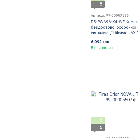
5
Артикул: 99-00003536
DS-PWA96-Kit-WE Компл
бездротової охоронної
сигналізації Hikvision AX
6 092 грн
В наявності
5
5