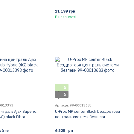
11 199 грн
В наявності
5
5
00013393
Артикул: 99-00013683
нтраль Ajax Superior
U-Prox MP center Black Бездротова
G) black Fibra
централь системи безпеки
юйте
6 525 грн