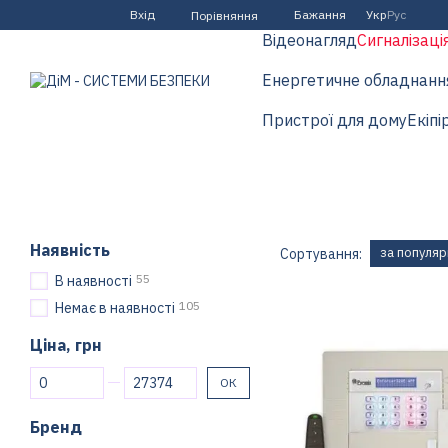
Перейти до основного контенту
Вхід
Бажання
Укр
Рус
Порівняння
Відеонагляд
Сигналізаці
Енергетичне обладнанн
Пристрої для дому
Екіпі
Наявність
за популяр
Сортування:
55
В наявності
105
Немає в наявності
Ціна, грн
Від Ціна, грн
До Ціна, грн
ОК
Бренд