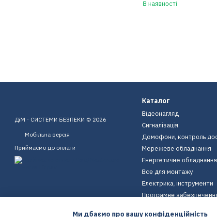
В наявності
Каталог
Відеонагляд
ДіМ - СИСТЕМИ БЕЗПЕКИ © 2026
Сигналізація
Мобільна версія
Домофони, контроль до
Приймаємо до оплати
Мережеве обладнання
Енергетичне обладнання
Все для монтажу
Електрика, інструменти
Програмне забезпеченн
Пристрої для дому
Ми дбаємо про вашу конфіденційність