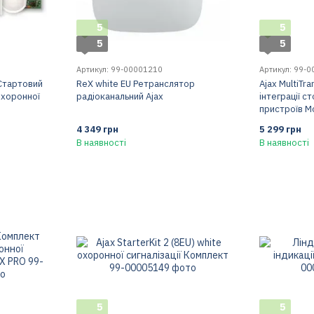
5
5
5
5
Артикул: 99-00001210
Артикул: 99-
Стартовий
ReX white EU Ретранслятор
Ajax MultiTra
охоронної
радіоканальний Ajax
інтеграції с
пристроїв М
4 349 грн
5 299 грн
В наявності
В наявності
5
5