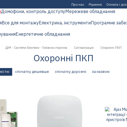
Про нас
Рішення
Оплата і до
я
Домофони, контроль доступу
Мережеве обладнання
я
Все для монтажу
Електрика, інструменти
Програмне забе
рування
Енергетичне обладнання
ДіМ - Системи Безпеки - Головна сторінка
Сигналізація
Охоронні ПКП
Охоронні ПКП
ністю
спочатку дешевше
спочатку дорожчі
за назвою