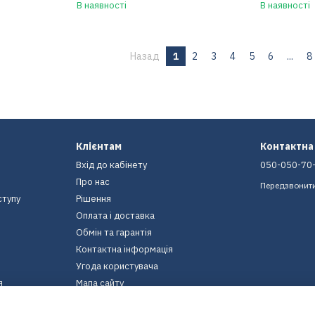
В наявності
В наявності
Назад
1
2
3
4
5
6
...
8
Клієнтам
Контактна
Вхід до кабінету
050-050-70
Про нас
Передзвонит
ступу
Рішення
Оплата і доставка
Обмін та гарантія
Контактна інформація
Угода користувача
я
Мапа сайту
Ми в соцмережах