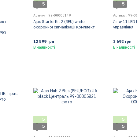
5
5
Артикул: 99-00005149
Артикул: 99-
ект
Ajax StarterKit 2 (8EU) white
Лінд-11 LED 
охоронної сигналізації Комплект
управління
 PRO
12 599 грн
3 692 грн
В наявності
В наявності
5
5
5
5