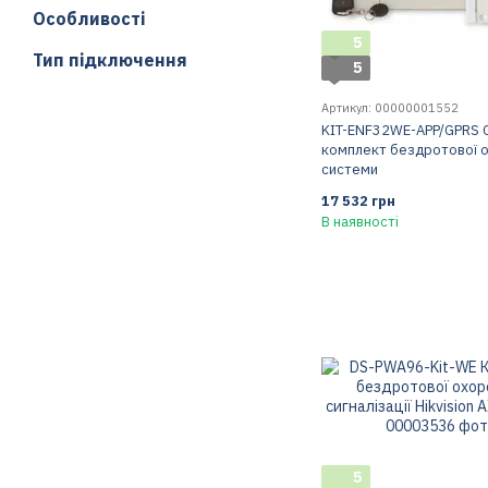
Особливості
5
Тип підключення
5
Артикул: 00000001552
KIT-ENF32WE-APP/GPRS 
комплект бездротової 
системи
17 532 грн
В наявності
5