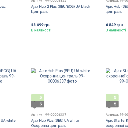
Артикул: 99-00005821
Артикул: 99-
ірас
Ajax Hub 2 Plus (8EU/ECG) UA black
Ajax Hub (8E
Централь
централь
13 699 грн
6 849 грн
В наявності
В наявності
5
5
5
5
Артикул: 99-00006337
Артикул: 99-
 UA white
Ajax Hub Plus (8EU) UA white
Ajax StarterK
Охоронна централь
охоронної си