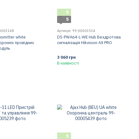
5
5
00003148
Артикул: 99-00003534
nsmitter white
DS-PWA64-L-WE Hub Бездротова
торонніх провідних
сигналізація Hikvision AX PRO
одуль
3 060 грн
В наявності
5