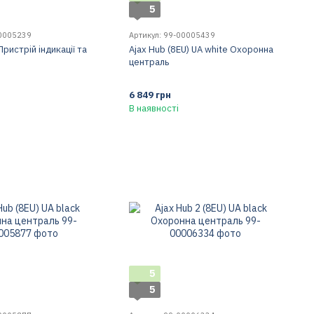
5
00005239
Артикул: 99-00005439
Пристрій індикації та
Ajax Hub (8EU) UA white Охоронна
централь
6 849 грн
В наявності
5
5