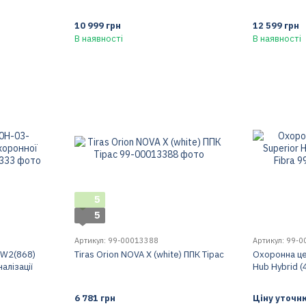
10 999 грн
12 599 грн
В наявності
В наявності
5
5
Артикул: 99-00013388
Артикул: 99-
FW2(868)
Tiras Orion NOVA X (white) ППК Тірас
Охоронна це
алізації
Hub Hybrid (4
6 781 грн
Ціну уточн