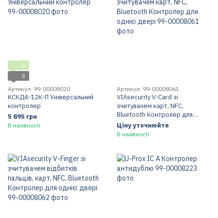
5
5
Артикул: 99-00008020
Артикул: 99-00008061
КСКД4-12К-П Універсальний
VIAsecurity V-Card зі
контролер
зчитувачем карт, NFC,
Bluetooth Контролер для
5 895 грн
однієї двері
Ціну уточнюйте
В наявності
В наявності