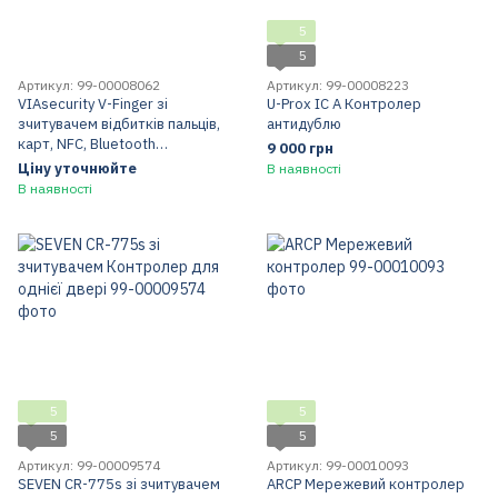
5
5
Артикул: 99-00008062
Артикул: 99-00008223
VIAsecurity V-Finger зі
U-Prox IC A Контролер
зчитувачем відбитків пальців,
антидублю
карт, NFC, Bluetooth
9 000 грн
Контролер для однієї двері
Ціну уточнюйте
В наявності
В наявності
5
5
5
5
Артикул: 99-00009574
Артикул: 99-00010093
SEVEN CR-775s зі зчитувачем
ARCP Мережевий контролер