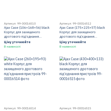
Артикул: 99-00016510
Артикул: 99-00016512
Ajax Case (106×168×56) black
Ajax Case (175×225×57) black
Корпус для захищеного
Корпус для захищеного
дротового під’єднання
дротового під’єднання
пристроїв
пристроїв
Ціну уточнюйте
Ціну уточнюйте
В наявності
В наявності
Артикул: 99-00016514
Артикул: 99-00016515