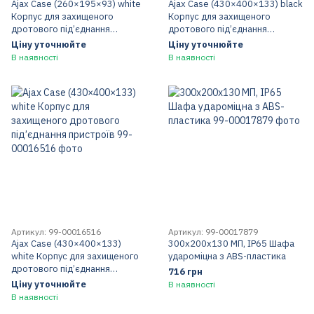
Ajax Case (260×195×93) white
Ajax Case (430×400×133) black
Корпус для захищеного
Корпус для захищеного
дротового під’єднання
дротового під’єднання
пристроїв
пристроїв
Ціну уточнюйте
Ціну уточнюйте
В наявності
В наявності
Артикул: 99-00016516
Артикул: 99-00017879
Ajax Case (430×400×133)
300х200х130 МП, IP65 Шафа
white Корпус для захищеного
удароміцна з ABS-пластика
дротового під’єднання
716 грн
пристроїв
Ціну уточнюйте
В наявності
В наявності