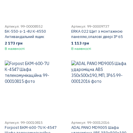
Артикул: 99-00008552
Артикул: 99-00009737
БК-550-з-1-4U К-4550
ERKA 022 Щит з монтажною
Антивандальний ящик
панеллю,опалові двері IP 65
2 173 грн
1 113 грн
В наявності
В наявності
Артикул: 99-00010815
Артикул: 99-00012016
Forpost БКМ-600-7U К-4547
ADAL PANO MD9005 Шафа
Шафа телекомунікаційна
удароміцна ABS 350х500х190,