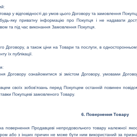
ий:
 товар у відповідності до умов цього Договору та замовлення Покупц
будь-яку приватну інформацію про Покупця і не надавати досту
вом та під час виконання Замовлення Покупця.
го Договору, а також ціни на Товари та послуги, в односторонньому
ту їх публікації.
я:
ня Договору ознайомитися зі змістом Договору, умовами Догово
вцем своїх зобов'язань перед Покупцем останній повинен повідом
ставки Покупцеві замовленого Товару.
6. Повернення Товару
на повернення Продавцеві непродовольчого товару належної якос
ром або з інших причин не може бути ним використаний за призн