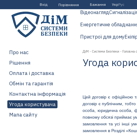
Перейти до основного контенту
Вхід
Бажання
Укр
Рус
Порівняння
Відеонагляд
Сигналізаці
Енергетичне обладнанн
Пристрої для дому
Екіпі
Про нас
ДіМ - Системи Безпеки - Головна 
Угода кори
Рішення
Оплата і доставка
Обмін та гарантія
Контактна інформація
Цей договір є офіційною т
Угода користувача
договір є публічним, тобто
особа, юридична особа, ф
Мапа сайту
повному обсязі приймає ум
замовлення та усі інші у
замовлення в Розділі «Кош