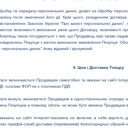
 обробку та передачу персональних даних, дозвіл на обробку персон
міну після закінчення його дії.
Крім цього, укладенням договору
встановлених Законом України "Про захист персональних даних", пр
етою можливості виконання умов цього Договору, можливості про
Покупець також погоджується з тим, що Продавець має право надава
 повідомлень Покупця з метою виконання замовлення Покупця.
Обся
т персональних даних" йому відомий і зрозумілий.
4. Ціна і Доставка Товару
луги визначаються Продавцем самостійно та вказані на сайті Інтерн
В, оскільки ФОП не є платником ПДВ.
слуги можуть змінюватися Продавцем в односторонньому порядку за
ачена Покупцем в повному обсязі, не може бути змінена Продавцем 
а вказана на сайті Інтернет-магазину не включає в себе вартість
чих тарифів служб доставки (перевізників) безпосередньо обраній н