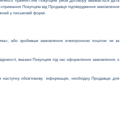
речного прийняттям Покупцем умов Договору вважається дата
и отримання Покупцем від Продавця підтвердження замовлення
лений у письмовій формі.
шика», або зробивши замовлення електронною поштою чи за
відомості, вказані Покупцем під час оформлення замовлення, є
ти наступну обов’язкову інформацію, необхідну Продавцю для