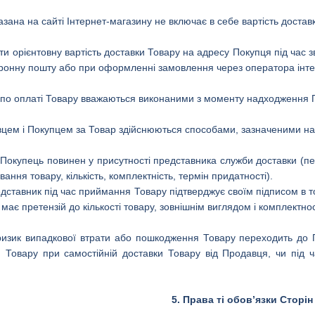
казана на сайті Інтернет-магазину не включає в себе вартість доста
и орієнтовну вартість доставки Товару на адресу Покупця під час
тронну пошту або при оформленні замовлення через оператора інте
 по оплаті Товару вважаються виконаними з моменту надходження П
цем і Покупцем за Товар здійснюються способами, зазначеними на
Покупець повинен у присутності представника служби доставки (пере
ння товару, кількість, комплектність, термін придатності).
дставник під час приймання Товару підтверджує своїм підписом в т
 має претензій до кількості товару, зовнішнім виглядом і комплектнос
 ризик випадкової втрати або пошкодження Товару переходить до
и Товару при самостійній доставки Товару від Продавця, чи під 
5. Права ті обов’язки Сторін