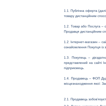
1.1.
Публічна оферта (далі
товару дистанційним способ
1.2. Товар або Послуга – 
Продавця дистанційним с
1.2. Інтернет-магазин – с
ознайомлення Покупця із 
1.3. Покупець – дієздат
представлений на сайті Ін
підприємець.
1.4. Продавець – ФОП Дудо
місцезнаходження якої: Зак
2.1. Продавець зобов’язує