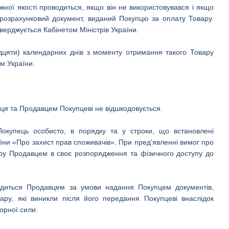
жної якості проводиться, якщо він не використовувався і якщо
ж розрахунковий документ, виданий Покупцю за оплату Товару.
верджується Кабінетом Міністрів України.
идцяти) календарних днів з моменту отримання такого Товару
м України.
пця та Продавцем Покупцеві не відшкодовується.
 Покупець особисто, в порядку та у строки, що встановлені
їни «Про захист прав споживачів». При пред’явленні вимог про
вару Продавцем в своє розпорядження та фізичного доступу до
вадиться Продавцем за умови надання Покупцем документів,
ару, які виникли після його передання Покупцеві внаслідок
орної сили.