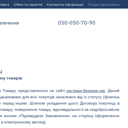
ставка
Обмін та гарантія
Контактна інформація
Угода користувача
050-050-70-90
зпечення
)
вку товарів
у Товару, представленого на сайті
системи-безпеки.укр
. Даний
 однаковими для всіх покупців незалежно від їх статусу (фізична
ю перед іншим. Шляхом укладення цього Договору покупець в
овару, повернення товару, відповідальності за недобросовісне
ння кнопки «Підтвердити Замовлення» на сторінці оформлення
в електронному вигляді.