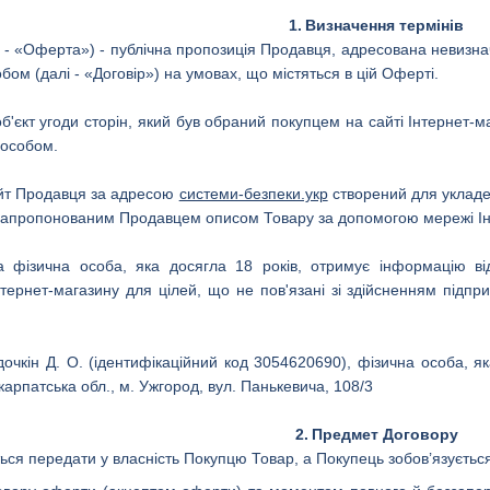
1.
Визначення термінів
 - «Оферта») - публічна пропозиція Продавця, адресована невизнач
ом (далі - «Договір») на умовах, що містяться в цій Оферті.
об'єкт угоди сторін, який був обраний покупцем на сайті Інтернет
пособом.
айт Продавця за адресою
системи-безпеки.укр
створений для укладен
запропонованим Продавцем описом Товару за допомогою мережі Ін
на фізична особа, яка досягла 18 років, отримує інформацію в
тернет-магазину для цілей, що не пов'язані зі здійсненням підпр
чкін Д. О. (ідентифікаційний код 3054620690), фізична особа, яка
арпатська обл., м. Ужгород, вул. Панькевича, 108/3
2.
Предмет Договору
ться передати у власність Покупцю Товар, а Покупець зобов’язуєтьс