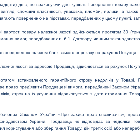
надцяти) днів, не враховуючи дня купівлі. Повернення товару нале
вигляд, споживчі властивості, упаковка, пломби, ярлики, а тако
длягають поверненню на підставах, передбачених у цьому пункті, зат
і вартості товару належної якості здійснюється протягом 30 (тр
ання вимог, передбачених п. 6.1. Договору, чинним законодавство
ягає поверненню шляхом банківського переказу на рахунок Покупця.
лежної якості за адресою Продавця, здійснюється за рахунок Поку
отягом встановленого гарантійного строку недоліків у Товарі,
ає право пред'явити Продавцеві вимоги, передбачені Законом Укра
ліків, строк на їх усунення відраховується з дати отримання То
едбачених Законом України «Про захист прав споживачів», про
онодавством України. Продавець не відповідає за недоліки Тов
 користування або зберігання Товару, дій третіх осіб або непереб