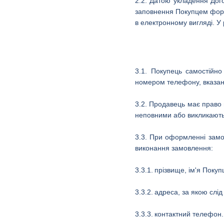
2.2. Датою укладення Дог
заповнення Покупцем форм
в електронному вигляді. У
3.1. Покупець самостійн
номером телефону, вказани
3.2. Продавець має право 
неповними або викликають 
3.3.
При оформленні замо
виконання замовлення:
3.3.1.
прізвище, ім'я Покуп
3.3.2.
адреса, за якою слід
3.3.3.
контактний телефон.