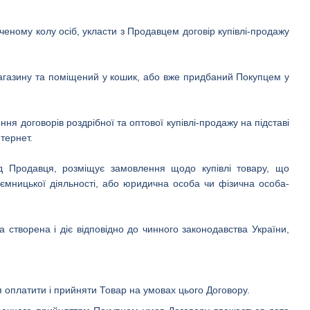
еному колу осіб, укласти з Продавцем договір купівлі-продажу
-магазину та поміщений у кошик, або вже придбаний Покупцем у
ня договорів роздрібної та оптової купівлі-продажу на підставі
тернет.
ід Продавця, розміщує замовлення щодо купівлі товару, що
иємницької діяльності, або юридична особа чи фізична особа-
 створена і діє відповідно до чинного законодавства України,
я оплатити і прийняти Товар на умовах цього Договору.