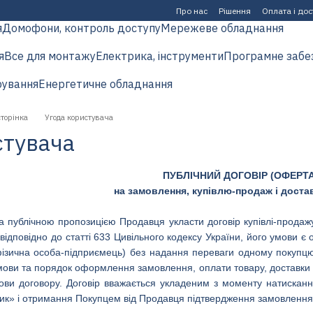
Про нас
Рішення
Оплата і до
я
Домофони, контроль доступу
Мережеве обладнання
я
Все для монтажу
Електрика, інструменти
Програмне забе
рування
Енергетичне обладнання
сторінка
Угода користувача
стувача
ПУБЛІЧНИЙ ДОГОВІР (ОФЕРТА
на замовлення, купівлю-продаж і доста
а публічною пропозицією Продавця укласти договір купівлі-продаж
 відповідно до статті 633 Цивільного кодексу України, його умови є
ізична особа-підприємець) без надання переваги одному покупц
ови та порядок оформлення замовлення, оплати товару, доставки т
мови договору. Договір вважається укладеним з моменту натиска
ик» і отримання Покупцем від Продавця підтвердження замовлення 