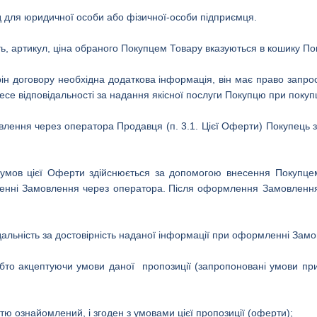
од для юридичної особи або фізичної-особи підприємця.
ть, артикул, ціна обраного Покупцем Товару вказуються в кошику По
рін договору необхідна додаткова інформація, він має право запроси
се відповідальності за надання якісної послуги Покупцю при покупц
ення через оператора Продавця (п. 3.1. Цієї Оферти) Покупець зоб
умов цієї Оферти здійснюється за допомогою внесення Покупцем
нні Замовлення через оператора.
Після оформлення Замовлення 
дальність за достовірність наданої інформації при оформленні Зам
бто
акцептуючи умови даної пропозиції (запропоновані умови п
стю ознайомлений, і згоден з умовами цієї пропозиції (оферти);