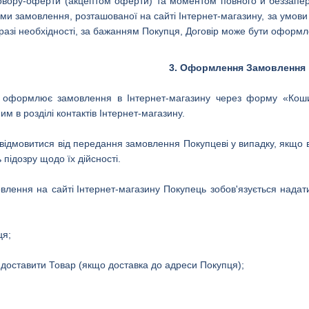
овору-оферти (акцептом оферти) та моментом повного й беззапе
и замовлення, розташованої на сайті Інтернет-магазину, за умов
 разі необхідності, за бажанням Покупця, Договір може бути оформ
3.
Оформлення Замовлення
о оформлює замовлення в Інтернет-магазину через форму «Ко
м в розділі контактів Інтернет-магазину.
відмовитися від передання замовлення Покупцеві у випадку, якщо 
підозру щодо їх дійсності.
влення на сайті
Інтернет-магазину
Покупець зобов'язується нада
ця;
 доставити Товар (якщо доставка до адреси Покупця);