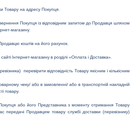
вки Товару на адресу Покупця.
 звернення Покупця із відповідним запитом до Продавця шляхом
рнет-магазину.
родавцю коштів на його рахунок.
 сайті
Інтернет-магазину
в розділі «Оплата і Доставка».
візника) перевірити відповідність Товару якісним і кількісним
оварному чеку/ або в замовленні/ або в транспортній накладній
ті товару.
 Покупця або його Представника з моменту отримання Товару
час передачі Продавцем товару службі доставки (перевізнику)