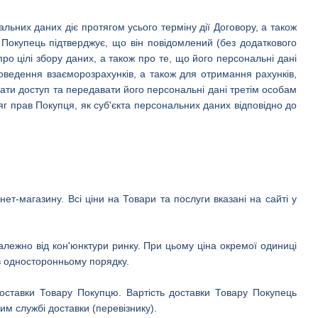
альних даних діє протягом усього терміну дії Договору, а також
 Покупець підтверджує, що він повідомлений (без додаткового
о цілі збору даних, а також про те, що його персональні дані
ведення взаєморозрахунків, а також для отримання рахунків,
ти доступ та передавати його персональні дані третім особам
г прав Покупця, як суб'єкта персональних даних відповідно до
ет-магазину. Всі ціни на Товари та послуги вказані на сайті у
лежно від кон'юнктури ринку. При цьому ціна окремої одиниці
в односторонньому порядку.
 доставки Товару Покупцю. Вартість доставки Товару Покупець
им службі доставки (перевізнику).