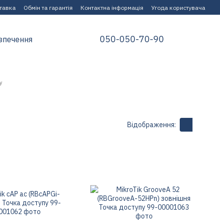
ставка
Обмін та гарантія
Контактна інформація
Угода користувача
050-050-70-90
зпечення
у
Відображення: