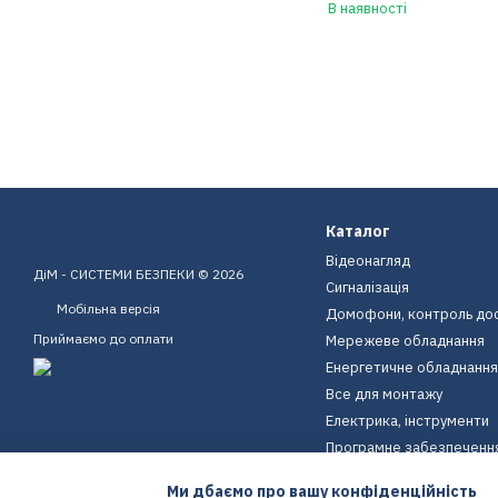
В наявності
Каталог
Відеонагляд
ДіМ - СИСТЕМИ БЕЗПЕКИ © 2026
Сигналізація
Мобільна версія
Домофони, контроль до
Приймаємо до оплати
Мережеве обладнання
Енергетичне обладнання
Все для монтажу
Електрика, інструменти
Програмне забезпеченн
Пристрої для дому
Ми дбаємо про вашу конфіденційність