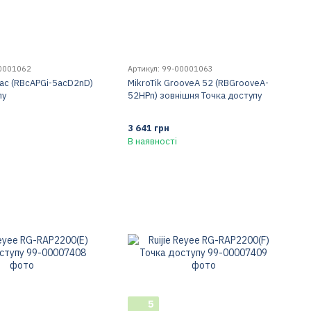
00001062
Артикул: 99-00001063
 ac (RBcAPGi-5acD2nD)
MikroTik GrooveA 52 (RBGrooveA-
пу
52HPn) зовнішня Точка доступу
3 641 грн
В наявності
5