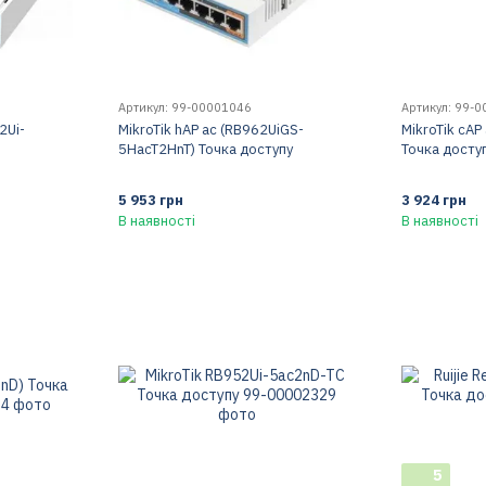
Артикул: 99-00001046
Артикул: 99-
2Ui-
MikroTik hAP ac (RB962UiGS-
MikroTik cAP
5HacT2HnT) Точка доступу
Точка досту
5 953 грн
3 924 грн
В наявності
В наявності
5