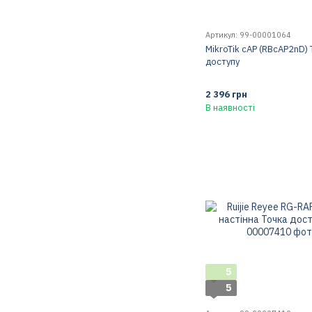
Артикул: 99-00001064
MikroTik cAP (RBcAP2nD)
доступу
2 396 грн
В наявності
5
5