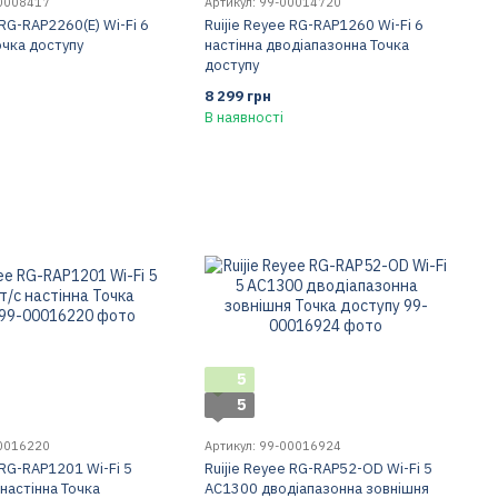
00008417
Артикул: 99-00014720
 RG-RAP2260(E) Wi-Fi 6
Ruijie Reyee RG-RAP1260 Wi-Fi 6
очка доступу
настінна дводіапазонна Точка
доступу
8 299 грн
В наявності
5
5
00016220
Артикул: 99-00016924
 RG-RAP1201 Wi-Fi 5
Ruijie Reyee RG-RAP52-OD Wi-Fi 5
настінна Точка
AC1300 дводіапазонна зовнішня