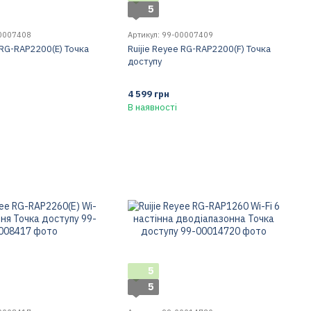
5
00007408
Артикул: 99-00007409
 RG-RAP2200(E) Точка
Ruijie Reyee RG-RAP2200(F) Точка
доступу
4 599 грн
В наявності
5
5