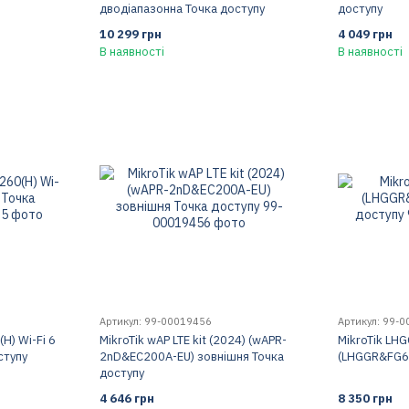
дводіапазонна Точка доступу
доступу
10 299 грн
4 049 грн
В наявності
В наявності
Артикул: 99-00019456
Артикул: 99-
H) Wi-Fi 6
MikroTik wAP LTE kit (2024) (wAPR-
MikroTik LHG
ступу
2nD&EC200A-EU) зовнішня Точка
(LHGGR&FG62
доступу
4 646 грн
8 350 грн