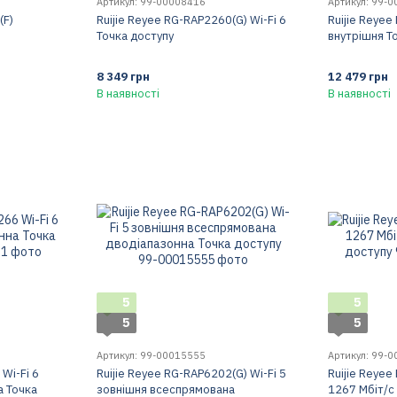
Артикул: 99-00008416
Артикул: 99-
(F)
Ruijie Reyee RG-RAP2260(G) Wi-Fi 6
Ruijie Reyee
Точка доступу
внутрішня Т
8 349 грн
12 479 грн
В наявності
В наявності
5
5
5
5
Артикул: 99-00015555
Артикул: 99-
Wi-Fi 6
Ruijie Reyee RG-RAP6202(G) Wi-Fi 5
Ruijie Reyee
а Точка
зовнішня всеспрямована
1267 Мбіт/с 