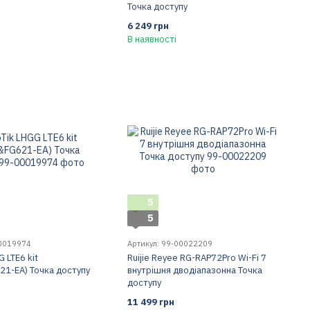
Точка доступу
6 249 грн
В наявності
5
5
00019974
Артикул: 99-00022209
G LTE6 kit
Ruijie Reyee RG-RAP72Pro Wi-Fi 7
1-EA) Точка доступу
внутрішня дводіапазонна Точка
доступу
11 499 грн