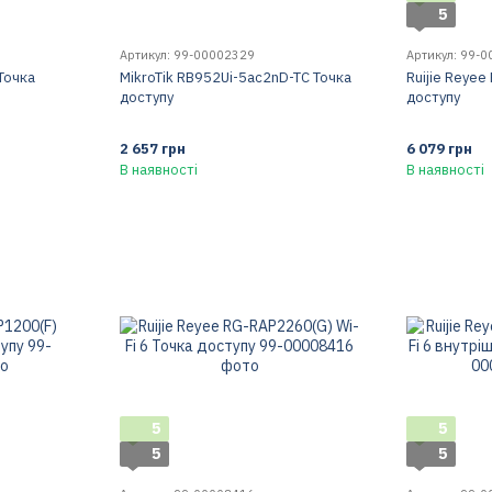
5
Артикул: 99-00002329
Артикул: 99-
 Точка
MikroTik RB952Ui-5ac2nD-TC Точка
Ruijie Reyee
доступу
доступу
2 657 грн
6 079 грн
В наявності
В наявності
5
5
5
5