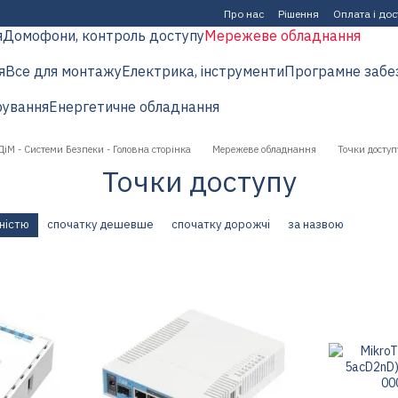
Про нас
Рішення
Оплата і до
я
Домофони, контроль доступу
Мережеве обладнання
я
Все для монтажу
Електрика, інструменти
Програмне забе
рування
Енергетичне обладнання
ДіМ - Системи Безпеки - Головна сторінка
Мережеве обладнання
Точки доступ
Точки доступу
ністю
спочатку дешевше
спочатку дорожчі
за назвою