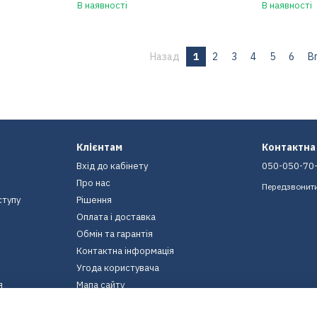
В наявності
В наявності
Назад
1
2
3
4
5
6
В
Клієнтам
Контактна
Вхід до кабінету
050-050-70
Про нас
Передзвонит
ступу
Рішення
Оплата і доставка
Обмін та гарантія
Контактна інформація
Угода користувача
я
Мапа сайту
Ми в соцмережах