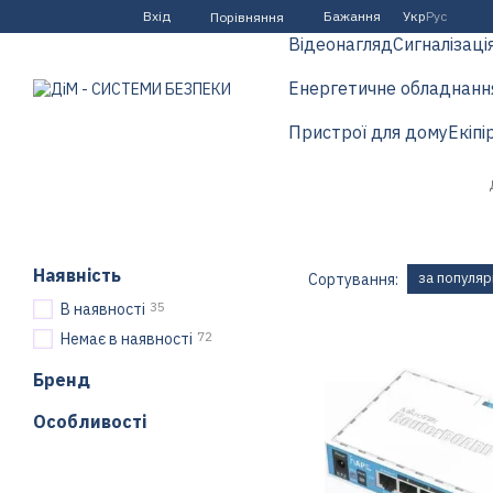
Перейти до основного контенту
Вхід
Бажання
Укр
Рус
Порівняння
Відеонагляд
Сигналізаці
Енергетичне обладнанн
Пристрої для дому
Екіпі
Наявність
за популяр
Сортування:
35
В наявності
72
Немає в наявності
Бренд
Особливості