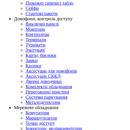
Пожежні сирени і табло
Сейфи
Стартові пакети
Домофони, контроль доступу
Викличні панелі
Монітори
Контролери
Термінали
Турнікети
Зчитувачі
Карти, брелоки
Замки
Кнопки
Аксесуари для домофонів
Аксесуари СККД
Дверні доводчики
Комплекти обладнання
Переговорні пристрої
Системи паркування
Металодетектори
Мережеве обладнання
Комутатори
Маршрутизатор
Точки доступу
Інжектори, медіаконвертори