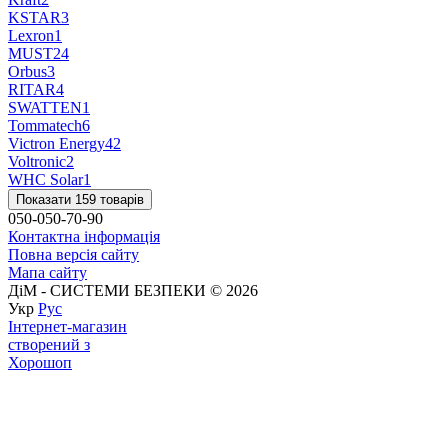
KSTAR
3
Lexron
1
MUST
24
Orbus
3
RITAR
4
SWATTEN
1
Tommatech
6
Victron Energy
42
Voltronic
2
WHC Solar
1
Показати 159 товарів
050-050-70-90
Контактна інформація
Повна версія сайту
Мапа сайту
ДіМ - СИСТЕМИ БЕЗПЕКИ © 2026
Укр
Рус
Інтернет-магазин
створений з
Хорошоп