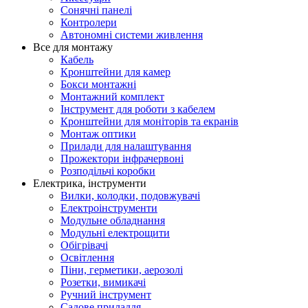
Сонячні панелі
Контролери
Автономні системи живлення
Все для монтажу
Кабель
Кронштейни для камер
Бокси монтажні
Монтажний комплект
Інструмент для роботи з кабелем
Кронштейни для моніторів та екранів
Монтаж оптики
Прилади для налаштування
Прожектори інфрачервоні
Розподільчі коробки
Електрика, інструменти
Вилки, колодки, подовжувачі
Електроінструменти
Модульне обладнання
Модульні електрощити
Обігрівачі
Освітлення
Піни, герметики, аерозолі
Розетки, вимикачі
Ручний інструмент
Садове приладдя