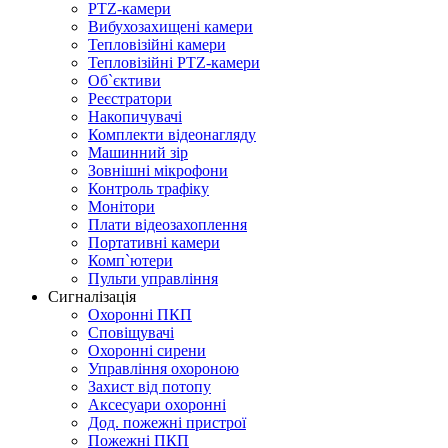
PTZ-камери
Вибухозахищені камери
Тепловізійні камери
Тепловізійні PTZ-камери
Об`єктиви
Реєстратори
Накопичувачі
Комплекти відеонагляду
Машинний зір
Зовнішні мікрофони
Контроль трафіку
Монітори
Плати відеозахоплення
Портативні камери
Комп`ютери
Пульти управління
Сигналізація
Охоронні ПКП
Сповіщувачі
Охоронні сирени
Управління охороною
Захист від потопу
Аксесуари охоронні
Дод. пожежні пристрої
Пожежні ПКП