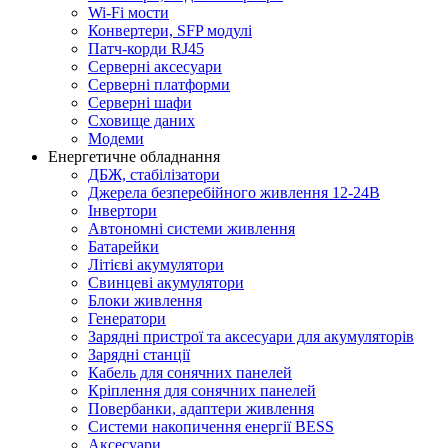
Wi-Fi мости
Конвертери, SFP модулі
Патч-корди RJ45
Серверні аксесуари
Серверні платформи
Серверні шафи
Сховище даних
Модеми
Енергетичне обладнання
ДБЖ, стабілізатори
Джерела безперебійного живлення 12-24В
Інвертори
Автономні системи живлення
Батарейки
Літієві акумулятори
Свинцеві акумулятори
Блоки живлення
Генератори
Зарядні пристрої та аксесуари для акумуляторів
Зарядні станції
Кабель для сонячних панелей
Кріплення для сонячних панелей
Повербанки, адаптери живлення
Системи накопичення енергії BESS
Аксесуари