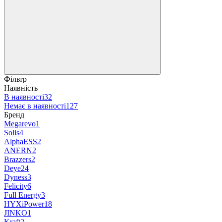
Фільтр
Наявність
В наявності
32
Немає в наявності
127
Бренд
Megarevo
1
Solis
4
AlphaESS
2
ANERN
2
Brazzers
2
Deye
24
Dyness
3
Felicity
6
Full Energy
3
HYXiPower
18
JINKO
1
Kraft
2