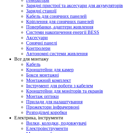
Генератори
Зарядні пристрої та аксесуари для акумуляторів
Зарядні станції
Кабель для сонячних панелей
Кріплення для сонячних панелей
Повербанки, адаптери живлення
Системи накопичення енергії BESS
Аксесуари
Сонячні панелі
Контролери
Автономні системи живлення
Все для монтажу
Кабель
Кронштейни для камер
Бокси монтажні
Монтажний комплект
Інструмент для роботи з кабелем
Кронштейни для моніторів та екранів
Монтаж оптики
Прилади для налаштування
Прожектори інфрачервоні
Розподільчі коробки
Електрика, інструменти
Вилки, колодки, подовжувачі
Електроінструменти