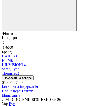
Фільтр
Ціна, грн
Бренд
DAHUA
6
HikMicro
4
HIKVISION
14
SafetyEye
2
ThermTec
2
Показати 34 товара
050-050-70-90
Контактна інформація
Повна версія сайту
Мапа сайту
ДіМ - СИСТЕМИ БЕЗПЕКИ © 2026
Укр
Рус