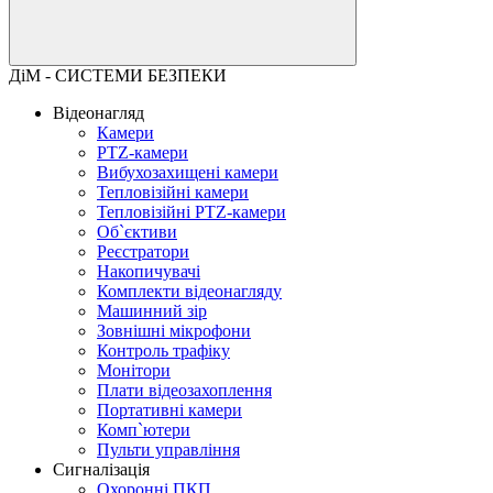
ДіМ - СИСТЕМИ БЕЗПЕКИ
Відеонагляд
Камери
PTZ-камери
Вибухозахищені камери
Тепловізійні камери
Тепловізійні PTZ-камери
Об`єктиви
Реєстратори
Накопичувачі
Комплекти відеонагляду
Машинний зір
Зовнішні мікрофони
Контроль трафіку
Монітори
Плати відеозахоплення
Портативні камери
Комп`ютери
Пульти управління
Сигналізація
Охоронні ПКП