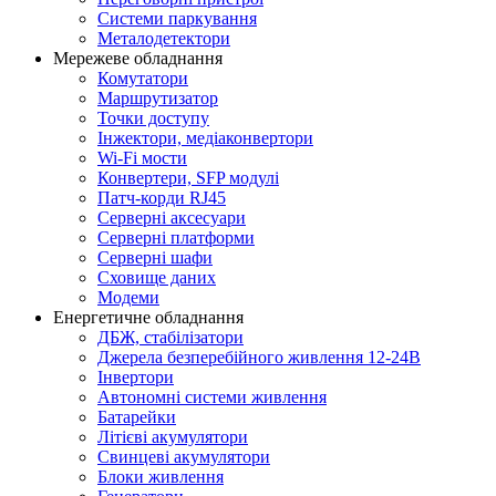
Системи паркування
Металодетектори
Мережеве обладнання
Комутатори
Маршрутизатор
Точки доступу
Інжектори, медіаконвертори
Wi-Fi мости
Конвертери, SFP модулі
Патч-корди RJ45
Серверні аксесуари
Серверні платформи
Серверні шафи
Сховище даних
Модеми
Енергетичне обладнання
ДБЖ, стабілізатори
Джерела безперебійного живлення 12-24В
Інвертори
Автономні системи живлення
Батарейки
Літієві акумулятори
Свинцеві акумулятори
Блоки живлення