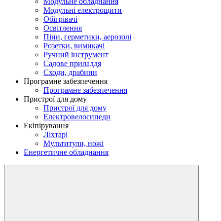
Модульне обладнання
Модульні електрощити
Обігрівачі
Освітлення
Піни, герметики, аерозолі
Розетки, вимикачі
Ручний інструмент
Садове приладдя
Сходи, драбини
Програмне забезпечення
Програмне забезпечення
Пристрої для дому
Пристрої для дому
Електровелосипеди
Екіпірування
Ліхтарі
Мультитули, ножі
Енергетичне обладнання