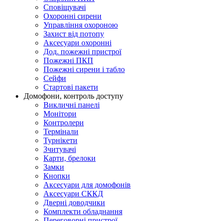
Сповіщувачі
Охоронні сирени
Управління охороною
Захист від потопу
Аксесуари охоронні
Дод. пожежні пристрої
Пожежні ПКП
Пожежні сирени і табло
Сейфи
Стартові пакети
Домофони, контроль доступу
Викличні панелі
Монітори
Контролери
Термінали
Турнікети
Зчитувачі
Карти, брелоки
Замки
Кнопки
Аксесуари для домофонів
Аксесуари СККД
Дверні доводчики
Комплекти обладнання
Переговорні пристрої