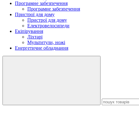
Програмне забезпечення
Програмне забезпечення
Пристрої для дому
Пристрої для дому
Електровелосипеди
Екіпірування
Ліхтарі
Мультитули, ножі
Енергетичне обладнання