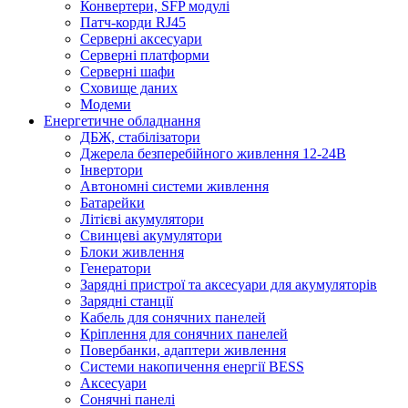
Конвертери, SFP модулі
Патч-корди RJ45
Серверні аксесуари
Серверні платформи
Серверні шафи
Сховище даних
Модеми
Енергетичне обладнання
ДБЖ, стабілізатори
Джерела безперебійного живлення 12-24В
Інвертори
Автономні системи живлення
Батарейки
Літієві акумулятори
Свинцеві акумулятори
Блоки живлення
Генератори
Зарядні пристрої та аксесуари для акумуляторів
Зарядні станції
Кабель для сонячних панелей
Кріплення для сонячних панелей
Повербанки, адаптери живлення
Системи накопичення енергії BESS
Аксесуари
Сонячні панелі