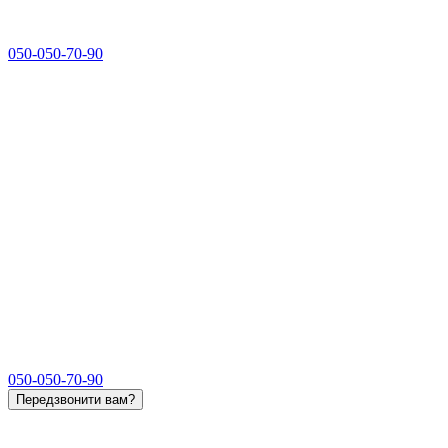
050-050-70-90
050-050-70-90
Передзвонити вам?