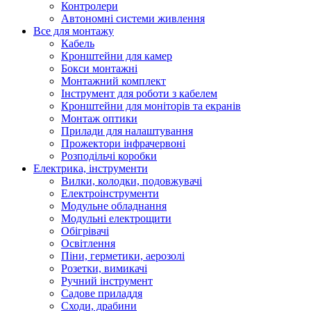
Контролери
Автономні системи живлення
Все для монтажу
Кабель
Кронштейни для камер
Бокси монтажні
Монтажний комплект
Інструмент для роботи з кабелем
Кронштейни для моніторів та екранів
Монтаж оптики
Прилади для налаштування
Прожектори інфрачервоні
Розподільчі коробки
Електрика, інструменти
Вилки, колодки, подовжувачі
Електроінструменти
Модульне обладнання
Модульні електрощити
Обігрівачі
Освітлення
Піни, герметики, аерозолі
Розетки, вимикачі
Ручний інструмент
Садове приладдя
Сходи, драбини