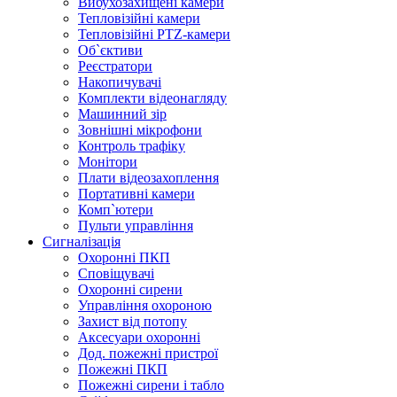
Вибухозахищені камери
Тепловізійні камери
Тепловізійні PTZ-камери
Об`єктиви
Реєстратори
Накопичувачі
Комплекти відеонагляду
Машинний зір
Зовнішні мікрофони
Контроль трафіку
Монітори
Плати відеозахоплення
Портативні камери
Комп`ютери
Пульти управління
Сигналізація
Охоронні ПКП
Сповіщувачі
Охоронні сирени
Управління охороною
Захист від потопу
Аксесуари охоронні
Дод. пожежні пристрої
Пожежні ПКП
Пожежні сирени і табло