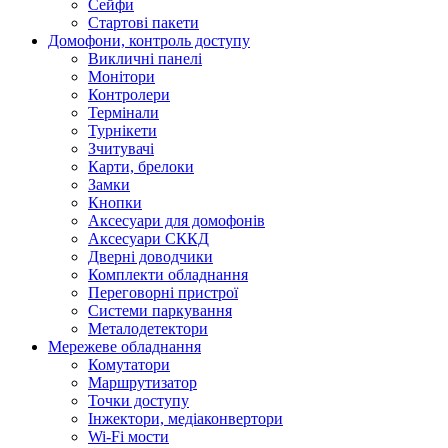
Сейфи
Стартові пакети
Домофони, контроль доступу
Викличні панелі
Монітори
Контролери
Термінали
Турнікети
Зчитувачі
Карти, брелоки
Замки
Кнопки
Аксесуари для домофонів
Аксесуари СККД
Дверні доводчики
Комплекти обладнання
Переговорні пристрої
Системи паркування
Металодетектори
Мережеве обладнання
Комутатори
Маршрутизатор
Точки доступу
Інжектори, медіаконвертори
Wi-Fi мости