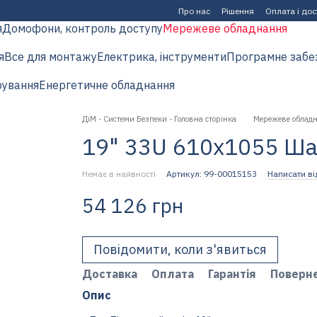
Про нас
Рішення
Оплата і до
я
Домофони, контроль доступу
Мережеве обладнання
я
Все для монтажу
Електрика, інструменти
Програмне забе
рування
Енергетичне обладнання
ДіМ - Системи Безпеки - Головна сторінка
Мережеве облад
19" 33U 610х1055 Ша
Немає в наявності
Артикул: 99-00015153
Написати ві
54 126 грн
Повідомити, коли з'явиться
Доставка
Оплата
Гарантія
Поверн
Опис