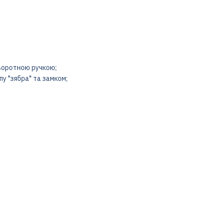
оворотною ручкою;
пу "зябра" та замком;