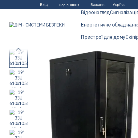
Перейти до основного контенту
Вхід
Бажання
Укр
Рус
Порівняння
Відеонагляд
Сигналізаці
Енергетичне обладнанн
Пристрої для дому
Екіпі