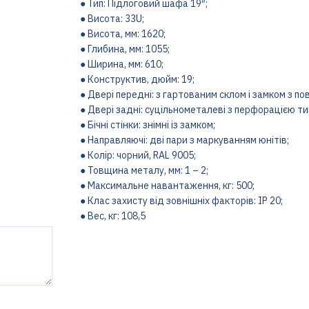
● Тип: Підлоговий шафа 19″;
● Висота: 33U;
● Висота, мм: 1620;
● Глибина, мм: 1055;
● Ширина, мм: 610;
● Конструктив, дюйм: 19;
● Двері передні: з гартованим склом і замком з п
● Двері задні: суцільнометалеві з перфорацією ти
● Бічні стінки: знімні із замком;
● Направляючі: дві пари з маркуванням юнітів;
● Колір: чорний, RAL 9005;
● Товщина металу, мм: 1 – 2;
● Максимальне навантаження, кг: 500;
● Клас захисту від зовнішніх факторів: IP 20;
● Вес, кг: 108,5