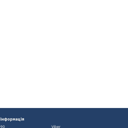
 інформація
-90
Viber