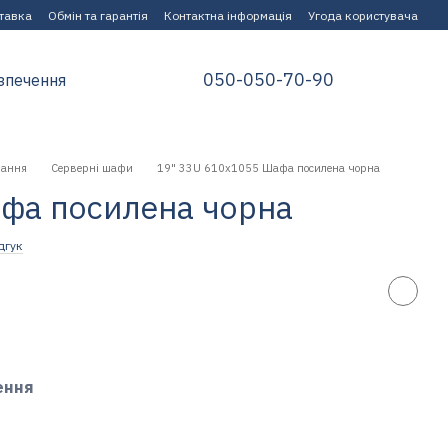
ставка
Обмін та гарантія
Контактна інформація
Угода користувача
050-050-70-90
зпечення
нання
Серверні шафи
19" 33U 610х1055 Шафа посилена чорна
фа посилена чорна
дгук
ення