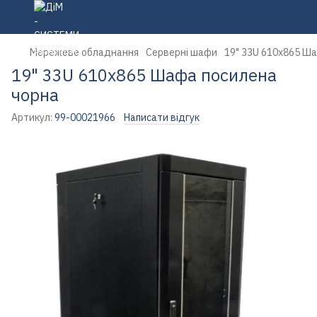
Мережеве обладнання
Серверні шафи
19" 33U 610х865 Ш
19" 33U 610х865 Шафа посилена
чорна
Артикул:
99-00021966
Написати відгук