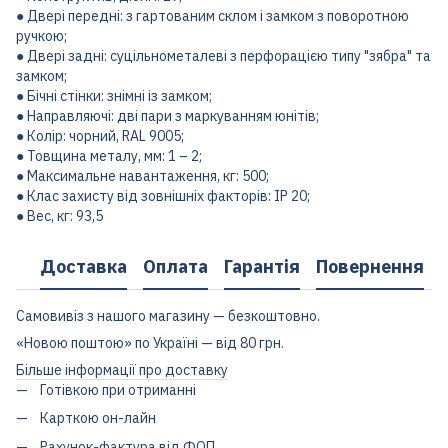
● Двері передні: з гартованим склом і замком з поворотною
ручкою;
● Двері задні: суцільнометалеві з перфорацією типу "зябра" та
замком;
● Бічні стінки: знімні із замком;
● Направляючі: дві пари з маркуванням юнітів;
● Колір: чорний, RAL 9005;
● Товщина металу, мм: 1 – 2;
● Максимальне навантаження, кг: 500;
● Клас захисту від зовнішніх факторів: IP 20;
● Вес, кг: 93,5
Доставка
Оплата
Гарантія
Повернення
Самовивіз з нашого магазину — безкоштовно.
«Новою поштою» по Україні — від 80 грн.
Більше інформації про доставку
Готівкою при отриманні
Карткою он-лайн
Рахунок-фактура від ФОП