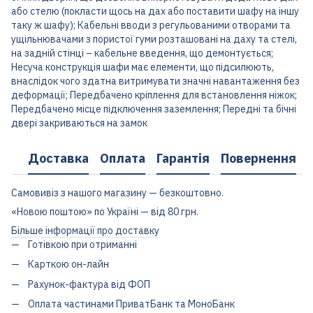
або стелю (покласти щось на дах або поставити шафу на іншу
таку ж шафу); Кабельні вводи з регульованими отворами та
ущільнювачами з пористої гуми розташовані на даху та стелі,
на задній стінці – кабельне введення, що демонтується;
Несуча конструкція шафи має елементи, що підсилюють,
внаслідок чого здатна витримувати значні навантаження без
деформації; Передбачено кріплення для встановлення ніжок;
Передбачено місце підключення заземлення; Передні та бічні
двері закриваються на замок
Доставка
Оплата
Гарантія
Повернення
Самовивіз з нашого магазину — безкоштовно.
«Новою поштою» по Україні — від 80 грн.
Більше інформації про доставку
Готівкою при отриманні
Карткою он-лайн
Рахунок-фактура від ФОП
Оплата частинами ПриватБанк та МоноБанк