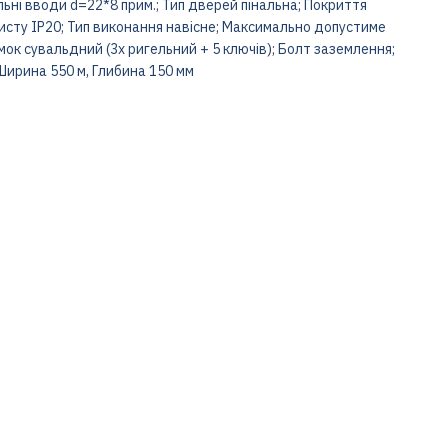
ьні вводи d=22*8 прим.; Тип дверей пінальна; Покриття
хисту IP20; Тип виконання навісне; Максимально допустиме
ок сувальдний (3х ригельний + 5 ключів); Болт заземлення;
Ширина 550 м, Глибина 150 мм