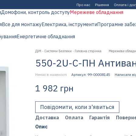
Про нас
Рішення
Оплата і до
я
Домофони, контроль доступу
Мережеве обладнання
я
Все для монтажу
Електрика, інструменти
Програмне забе
рування
Енергетичне обладнання
ДіМ - Системи Безпеки - Головна сторінка
Мережеве облад
550-2U-С-ПН Антива
Немає в наявності
Артикул: 99-00008145
Написати ві
1 982 грн
Повідомити, коли з'явиться
Доставка
Оплата
Гарантія
Поверн
Опис