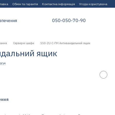
ставка
Обмін та гарантія
Контактна інформація
Угода користувача
050-050-70-90
зпечення
нання
Серверні шафи
550-2U-С-ПН Антивандальний ящик
ндальний ящик
дгук
ення