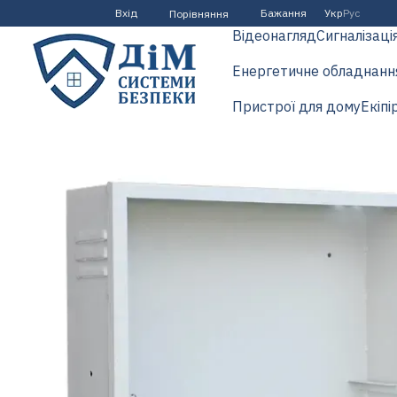
Перейти до основного контенту
Вхід
Бажання
Укр
Рус
Порівняння
Відеонагляд
Сигналізаці
Енергетичне обладнанн
Пристрої для дому
Екіпі