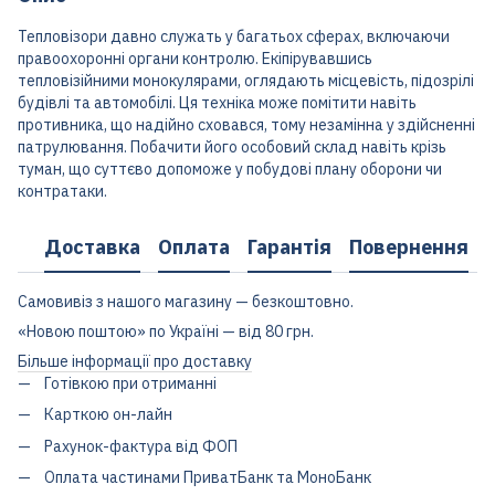
Тепловізори давно служать у багатьох сферах, включаючи
правоохоронні органи контролю. Екіпірувавшись
тепловізійними монокулярами, оглядають місцевість, підозрілі
будівлі та автомобілі. Ця техніка може помітити навіть
противника, що надійно сховався, тому незамінна у здійсненні
патрулювання. Побачити його особовий склад навіть крізь
туман, що суттєво допоможе у побудові плану оборони чи
контратаки.
Доставка
Оплата
Гарантія
Повернення
Самовивіз з нашого магазину — безкоштовно.
«Новою поштою» по Україні — від 80 грн.
Більше інформації про доставку
Готівкою при отриманні
Карткою он-лайн
Рахунок-фактура від ФОП
Оплата частинами ПриватБанк та МоноБанк