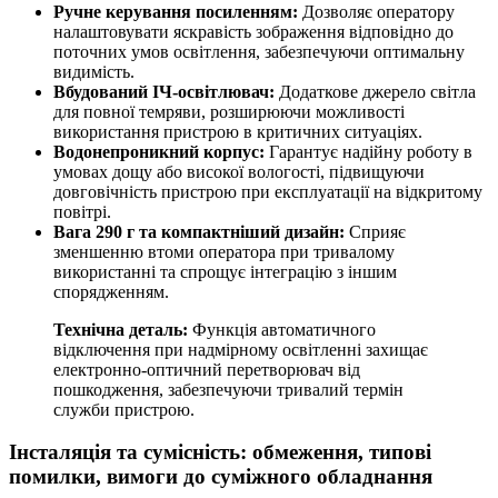
Ручне керування посиленням:
Дозволяє оператору
налаштовувати яскравість зображення відповідно до
поточних умов освітлення, забезпечуючи оптимальну
видимість.
Вбудований ІЧ-освітлювач:
Додаткове джерело світла
для повної темряви, розширюючи можливості
використання пристрою в критичних ситуаціях.
Водонепроникний корпус:
Гарантує надійну роботу в
умовах дощу або високої вологості, підвищуючи
довговічність пристрою при експлуатації на відкритому
повітрі.
Вага 290 г та компактніший дизайн:
Сприяє
зменшенню втоми оператора при тривалому
використанні та спрощує інтеграцію з іншим
спорядженням.
Технічна деталь:
Функція автоматичного
відключення при надмірному освітленні захищає
електронно-оптичний перетворювач від
пошкодження, забезпечуючи тривалий термін
служби пристрою.
Інсталяція та сумісність: обмеження, типові
помилки, вимоги до суміжного обладнання