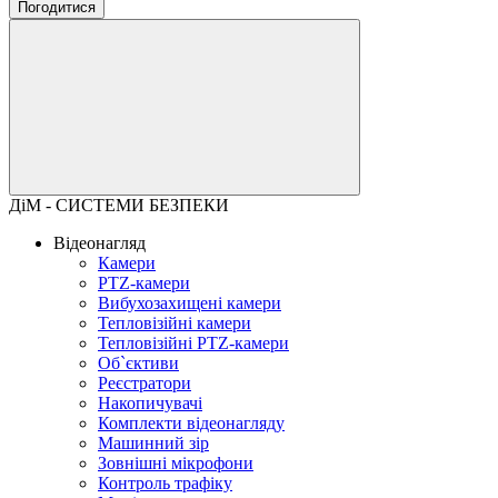
Погодитися
ДіМ - СИСТЕМИ БЕЗПЕКИ
Відеонагляд
Камери
PTZ-камери
Вибухозахищені камери
Тепловізійні камери
Тепловізійні PTZ-камери
Об`єктиви
Реєстратори
Накопичувачі
Комплекти відеонагляду
Машинний зір
Зовнішні мікрофони
Контроль трафіку