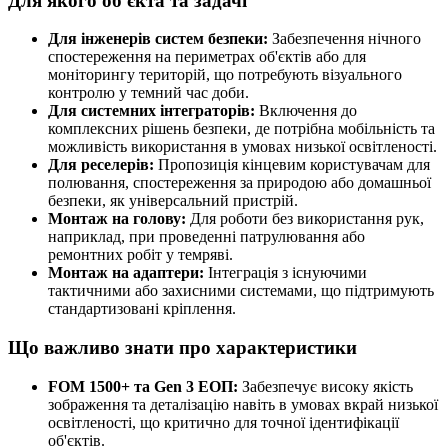
Для якого об'єкта та задачі
Для інженерів систем безпеки:
Забезпечення нічного
спостереження на периметрах об'єктів або для
моніторингу територій, що потребують візуального
контролю у темний час доби.
Для системних інтеграторів:
Включення до
комплексних рішень безпеки, де потрібна мобільність та
можливість використання в умовах низької освітленості.
Для реселерів:
Пропозиція кінцевим користувачам для
полювання, спостереження за природою або домашньої
безпеки, як універсальний пристрій.
Монтаж на голову:
Для роботи без використання рук,
наприклад, при проведенні патрулювання або
ремонтних робіт у темряві.
Монтаж на адаптери:
Інтеграція з існуючими
тактичними або захисними системами, що підтримують
стандартизовані кріплення.
Що важливо знати про характеристики
FOM 1500+ та Gen 3 ЕОП:
Забезпечує високу якість
зображення та деталізацію навіть в умовах вкрай низької
освітленості, що критично для точної ідентифікації
об'єктів.