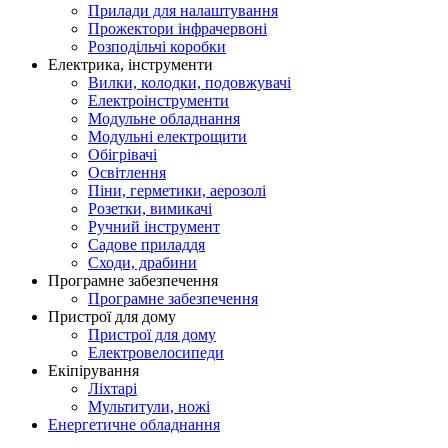
Прилади для налаштування
Прожектори інфрачервоні
Розподільчі коробки
Електрика, інструменти
Вилки, колодки, подовжувачі
Електроінструменти
Модульне обладнання
Модульні електрощити
Обігрівачі
Освітлення
Піни, герметики, аерозолі
Розетки, вимикачі
Ручний інструмент
Садове приладдя
Сходи, драбини
Програмне забезпечення
Програмне забезпечення
Пристрої для дому
Пристрої для дому
Електровелосипеди
Екіпірування
Ліхтарі
Мультитули, ножі
Енергетичне обладнання