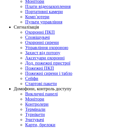
Монітори
Плати відеозахоплення
Портативні камери
Комп`ютери
Пульти управління
Сигналізація
Охоронні ПКП
Сповіщувачі
Охоронні сирени
Управління охороною
Захист від потопу
Аксесуари охоронні
Дод. пожежні пристрої
Пожежні ПКП
Пожежні сирени і табло
Сейфи
Стартові пакети
Домофони, контроль доступу
Викличні панелі
Монітори
Контролери
Термінали
Турнікети
Зчитувачі
Карти, брелоки