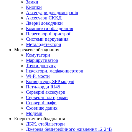
Замки
Кнопки
Аксесуари для домофонів
Аксесуари СККД
Дверні доводчики
Комплекти обладнання
Переговорні пристрої
Системи паркування
Металодетектори
Мережеве обладнання
Комутатори
Маршрутизатор
Точки доступу
Інжектори, медіаконвертори
Wi-Fi мости
Конвертери, SFP модулі
Патч-корди RJ45
Серверні аксесуари
Серверні платформи
Серверні шафи
Сховище даних
Модеми
Енергетичне обладнання
ДБЖ, стабілізатори
Джерела безперебійного живлення 12-24В