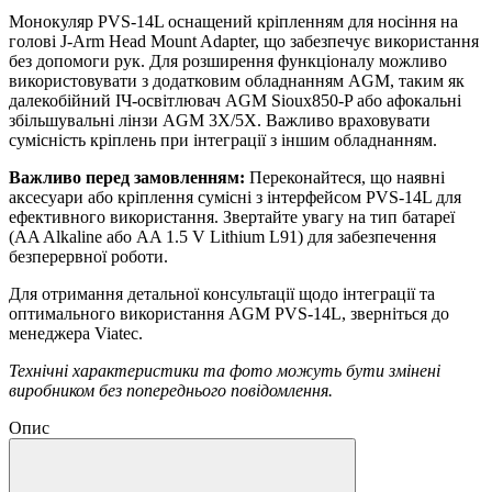
Монокуляр PVS-14L оснащений кріпленням для носіння на
голові J-Arm Head Mount Adapter, що забезпечує використання
без допомоги рук. Для розширення функціоналу можливо
використовувати з додатковим обладнанням AGM, таким як
далекобійний ІЧ-освітлювач AGM Sioux850-P або афокальні
збільшувальні лінзи AGM 3X/5X. Важливо враховувати
сумісність кріплень при інтеграції з іншим обладнанням.
Важливо перед замовленням:
Переконайтеся, що наявні
аксесуари або кріплення сумісні з інтерфейсом PVS-14L для
ефективного використання. Звертайте увагу на тип батареї
(AA Alkaline або AA 1.5 V Lithium L91) для забезпечення
безперервної роботи.
Для отримання детальної консультації щодо інтеграції та
оптимального використання AGM PVS-14L, зверніться до
менеджера Viatec.
Технічні характеристики та фото можуть бути змінені
виробником без попереднього повідомлення.
Опис