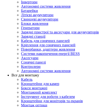
Інвертори
Автономні системи живлення
Батарейки
Літієві акумулятори
Свинцеві акумулятори
Блоки живлення
Генератори
Зарядні пристрої та аксесуари для акумуляторів
Зарядні станції
Кабель для сонячних панелей
Кріплення для сонячних панелей
Повербанки, адаптери живлення
Системи накопичення енергії BESS
Аксесуари
Сонячні панелі
Контролери
Автономні системи живлення
Все для монтажу
Кабель
Кронштейни для камер
Бокси монтажні
Монтажний комплект
Інструмент для роботи з кабелем
Кронштейни для моніторів та екранів
Монтаж оптики