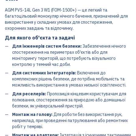
AGM PVS-14L Gen 3 W1 (FOM-1500+) — це легкий та
багатоцільовий монокуляр нічного бачення, призначений для
використання у складних умовах для спостереження,
охоронних завдань та відпочинку.
Для якого об'єкта та задачі
Для інженерів систем безпеки:
Забезпечення нічного
спостереження на периметрах об'єктів або для
моніторингу територій, що потребують візуального
контролю у темний час доби.
Для системних інтеграторів:
Включення до
комплексних рішень безпеки, де потрібна мобільність та
можливість використання в умовах низької освітленості.
Для реселерів:
Пропозиція кінцевим користувачам для
полювання, спостереження за природою або домашньої
безпеки, як універсальний пристрій.
Монтаж на голову:
Для роботи без використання рук,
наприклад, при проведенні патрулювання або ремонтних
робіт у темряві.
Монтаж на адаптери:
Інтеграція з існуючими тактичними