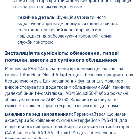
втоми оператора при тривалому використанні та спрощує
інтеграцію з іншим спорядженням.
Технічна деталь:
Функція автоматичного
відключення при надмірному освітленні захищає
електронно-оптичний перетворювач від
пошкодження, забезпечуючи тривалий термін
служби пристрою.
Інсталяція та сумісність: обмеження, типові
помилки, вимоги до суміжного обладнання
Монокуляр PVS-14L оснащений кріпленням для носіння на
голові J-Arm Head Mount Adapter, що забезпечує використання
без допомоги рук. Для розширення функціоналу можливо
використовувати з додатковим обладнанням AGM, таким як
далекобійний ІЧ-освітлювач AGM Sioux850-P або афокальні
збільшувальні лінзи AGM 3X/5X. Важливо враховувати
сумісність кріплень при інтеграції з іншим обладнанням.
Важливо перед замовленням:
Переконайтеся, що наявні
аксесуари або кріплення сумісні з інтерфейсом PVS-14L для
ефективного використання. Звертайте увагу на тип батареї
(AA Alkaline або AA 1.5 V Lithium L91) для забезпечення
безперервної роботи.