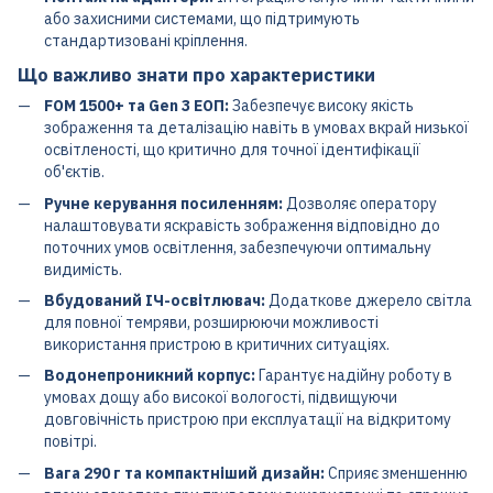
або захисними системами, що підтримують
стандартизовані кріплення.
Що важливо знати про характеристики
FOM 1500+ та Gen 3 ЕОП:
Забезпечує високу якість
зображення та деталізацію навіть в умовах вкрай низької
освітленості, що критично для точної ідентифікації
об'єктів.
Ручне керування посиленням:
Дозволяє оператору
налаштовувати яскравість зображення відповідно до
поточних умов освітлення, забезпечуючи оптимальну
видимість.
Вбудований ІЧ-освітлювач:
Додаткове джерело світла
для повної темряви, розширюючи можливості
використання пристрою в критичних ситуаціях.
Водонепроникний корпус:
Гарантує надійну роботу в
умовах дощу або високої вологості, підвищуючи
довговічність пристрою при експлуатації на відкритому
повітрі.
Вага 290 г та компактніший дизайн:
Сприяє зменшенню