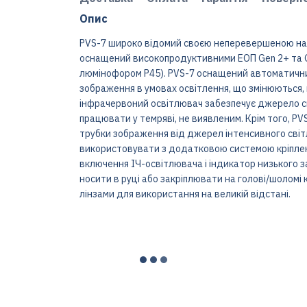
Опис
PVS-7 широко відомий своєю неперевершеною над
оснащений високопродуктивними ЕОП Gen 2+ та Ge
люмінофором P45). PVS-7 оснащений автоматични
зображення в умовах освітлення, що змінюються,
інфрачервоний освітлювач забезпечує джерело св
працювати у темряві, не виявленим. Крім того, P
трубки зображення від джерел інтенсивного світ
використовувати з додатковою системою кріпленн
включення ІЧ-освітлювача і індикатор низького з
носити в руці або закріплювати на голові/шоломі
лінзами для використання на великій відстані.