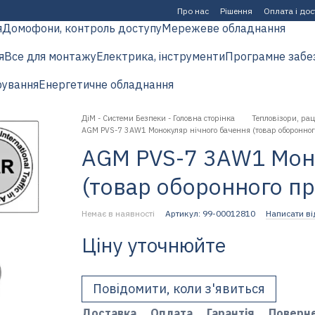
Про нас
Рішення
Оплата і до
я
Домофони, контроль доступу
Мережеве обладнання
я
Все для монтажу
Електрика, інструменти
Програмне забе
рування
Енергетичне обладнання
ДіМ - Системи Безпеки - Головна сторінка
Тепловізори, рац
AGM PVS-7 3AW1 Монокуляр нічного бачення (товар оборонно
AGM PVS-7 3AW1 Моно
(товар оборонного п
Немає в наявності
Артикул: 99-00012810
Написати ві
Ціну уточнюйте
Повідомити, коли з'явиться
Доставка
Оплата
Гарантія
Поверн