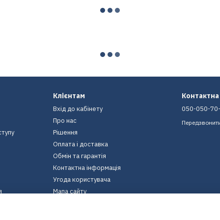
Клієнтам
Контактна
Вхід до кабінету
050-050-70
Про нас
Передзвонит
ступу
Рішення
Оплата і доставка
Обмін та гарантія
Контактна інформація
Угода користувача
я
Мапа сайту
Ми в соцмережах