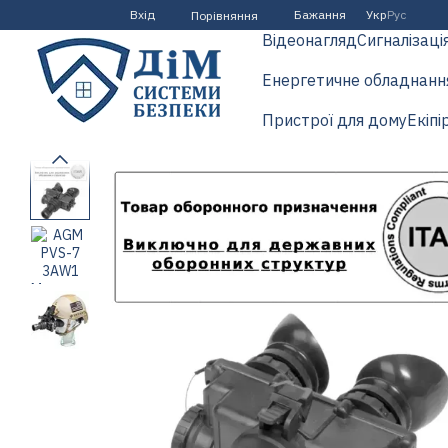
Перейти до основного контенту
Вхід
Бажання
Укр
Рус
Порівняння
Відеонагляд
Сигналізаці
Енергетичне обладнанн
Пристрої для дому
Екіпі