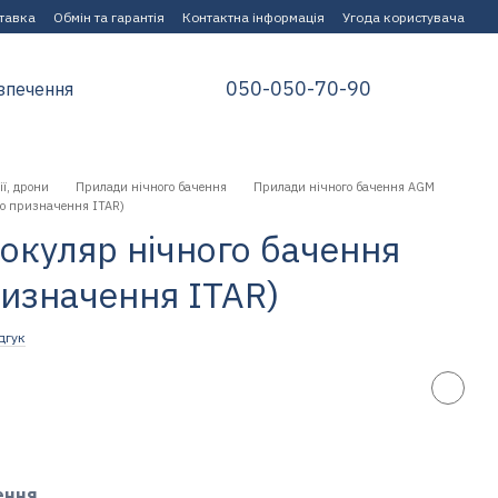
ставка
Обмін та гарантія
Контактна інформація
Угода користувача
050-050-70-90
зпечення
ії, дрони
Прилади нічного бачення
Прилади нічного бачення AGM
го призначення ITAR)
куляр нічного бачення
ризначення ITAR)
дгук
ення