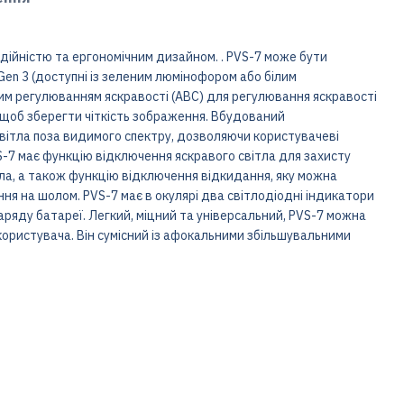
ійністю та ергономічним дизайном. . PVS-7 може бути
n 3 (доступні із зеленим люмінофором або білим
м регулюванням яскравості (ABC) для регулювання яскравості
 щоб зберегти чіткість зображення. Вбудований
ітла поза видимого спектру, дозволяючи користувачеві
VS-7 має функцію відключення яскравого світла для захисту
ла, а також функцію відключення відкидання, яку можна
я на шолом. PVS-7 має в окулярі два світлодіодні індикатори
аряду батареї. Легкий, міцний та універсальний, PVS-7 можна
 користувача. Він сумісний із афокальними збільшувальними