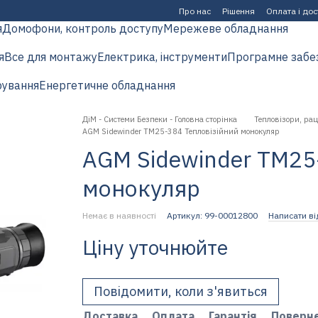
Про нас
Рішення
Оплата і до
я
Домофони, контроль доступу
Мережеве обладнання
я
Все для монтажу
Електрика, інструменти
Програмне забе
рування
Енергетичне обладнання
ДіМ - Системи Безпеки - Головна сторінка
Тепловізори, рац
AGM Sidewinder TM25-384 Тепловізійний монокуляр
AGM Sidewinder TM25
монокуляр
Немає в наявності
Артикул: 99-00012800
Написати ві
Ціну уточнюйте
Повідомити, коли з'явиться
Доставка
Оплата
Гарантія
Поверн