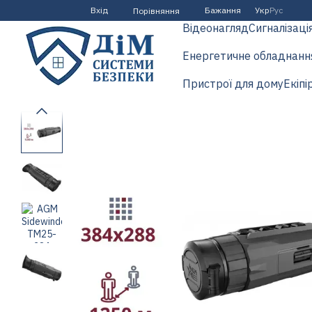
Перейти до основного контенту
Вхід
Бажання
Укр
Рус
Порівняння
Відеонагляд
Сигналізаці
Енергетичне обладнанн
Пристрої для дому
Екіпі