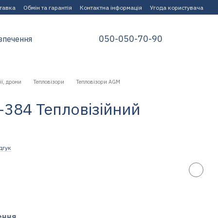
ставка
Обмін та гарантія
Контактна інформація
Угода користувача
050-050-70-90
зпечення
ії, дрони
Тепловізори
Тепловізори AGM
-384 Тепловізійний
дгук
ення