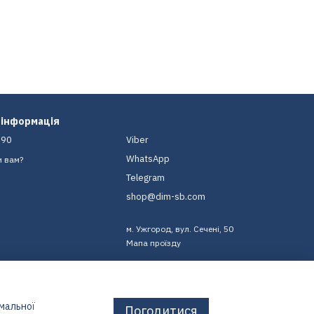
 інформація
-90
Viber
WhatsApp
и вам?
Telegram
shop@dim-sb.com
м. Ужгород, вул. Сечені, 50
Мапа проїзду
имальної
Погодитися