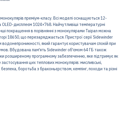
 монокулярів преміум-класу. Всі моделі оснащуються 12-
 OLED-дисплеєм 1024×768. Найчутливіші температурні
 Інші покращення в порівнянні з монокулярами Taipan можна
торі 18650, що перезаряджається. Пристрої серії Sidewinder
водонепроникності, який гарантує користувачам спокій при
умов. Вбудована пам'ять Sidewinder об'ємом 64 ГБ також
дяки розширеному програмному забезпеченню, яке підтримує як
е застосування цих теплових монокулярів: мисливські,
безпека, боротьба з браконьєрством, кемпінг, походи та різні