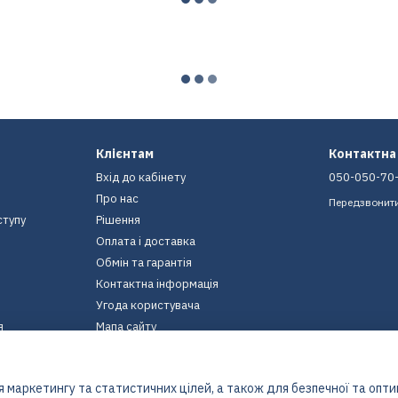
Клієнтам
Контактна
Вхід до кабінету
050-050-70
Про нас
Передзвонит
ступу
Рішення
Оплата і доставка
Обмін та гарантія
Контактна інформація
Угода користувача
я
Мапа сайту
Ми в соцмережах
 маркетингу та статистичних цілей, а також для безпечної та опт