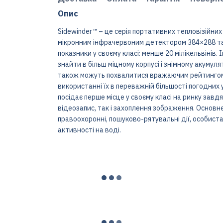
Опис
Sidewinder™ – це серія портативних тепловізійних
мікронним інфрачервоним детектором 384×288 та
показники у своєму класі: менше 20 мілікельвінів.
знайти в більш міцному корпусі і знімному акумуля
також можуть похвалитися вражаючим рейтингом 
використанні їх в переважній більшості погодних 
посідає перше місце у своєму класі на ринку зав
відеозапис, так і захоплення зображення. Основн
правоохоронні, пошуково-рятувальні дії, особиста 
активності на воді.