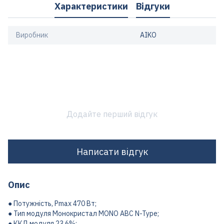
Характеристики
Відгуки
Виробник
AIKO
Додайте перший відгук
Написати відгук
Опис
● Потужність, Pmax 470 Вт;
● Тип модуля Монокристал MONO ABC N-Type;
● ККД модуля 23.6%;