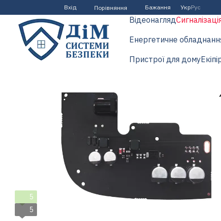
Перейти до основного контенту
Вхід
Бажання
Укр
Рус
Порівняння
Відеонагляд
Сигналізаці
Енергетичне обладнанн
Пристрої для дому
Екіпі
5
5