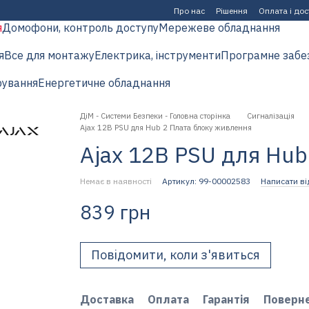
Про нас
Рішення
Оплата і до
я
Домофони, контроль доступу
Мережеве обладнання
я
Все для монтажу
Електрика, інструменти
Програмне забе
рування
Енергетичне обладнання
ДіМ - Системи Безпеки - Головна сторінка
Сигналізація
Ajax 12В PSU для Hub 2 Плата блоку живлення
Ajax 12В PSU для Hub
Немає в наявності
Артикул: 99-00002583
Написати ві
839 грн
Повідомити, коли з'явиться
Доставка
Оплата
Гарантія
Поверн