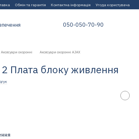
ставка
Обмін та гарантія
Контактна інформація
Угода користувача
050-050-70-90
зпечення
Аксесуари охоронні
Аксесуари охоронні AJAX
 2 Плата блоку живлення
дгук
ення