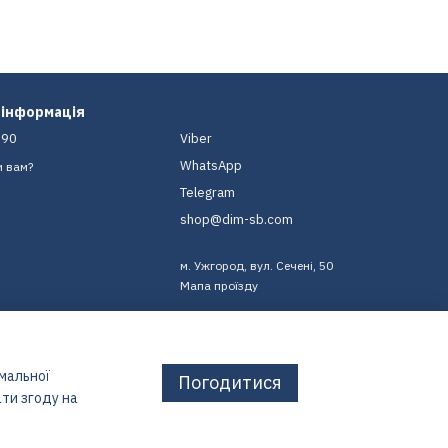
 інформація
-90
Viber
WhatsApp
и вам?
Telegram
shop@dim-sb.com
м. Ужгород, вул. Сечені, 50
Мапа проїзду
имальної
Погодитися
ти згоду на