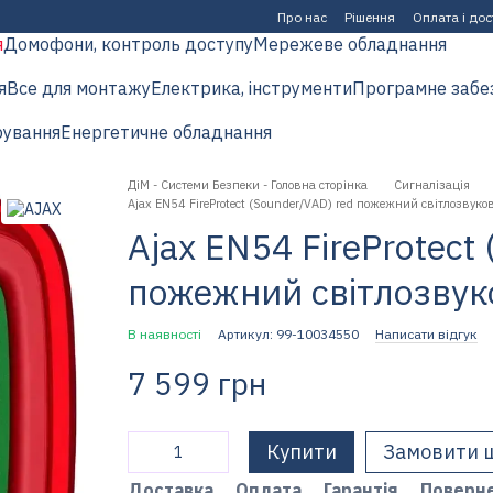
Про нас
Рішення
Оплата і до
я
Домофони, контроль доступу
Мережеве обладнання
я
Все для монтажу
Електрика, інструменти
Програмне забе
рування
Енергетичне обладнання
ДіМ - Системи Безпеки - Головна сторінка
Сигналізація
Ajax EN54 FireProtect (Sounder/VAD) red пожежний світлозву
Ajax EN54 FireProtect
пожежний світлозвук
В наявності
Артикул: 99-10034550
Написати відгук
7 599 грн
Купити
Замовити 
Доставка
Оплата
Гарантія
Поверн