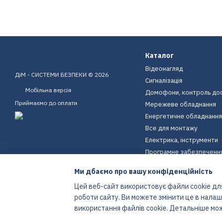
Каталог
Відеонагляд
ДіМ - СИСТЕМИ БЕЗПЕКИ © 2026
Сигналізація
Мобільна версія
Домофони, контроль до
Приймаємо до оплати
Мережеве обладнання
Енергетичне обладнання
Все для монтажу
Електрика, інструменти
Програмне забезпеченн
Пристрої для дому
Ми дбаємо про вашу конфіденційність
Екіпірування
Цей веб-сайт використовує файли cookie для
Енергетичне обладнання
роботи сайту. Ви можете змінити це в нала
Інтернет-магазин створений з Хорошоп
використання файлів cookie. Детальніше мо