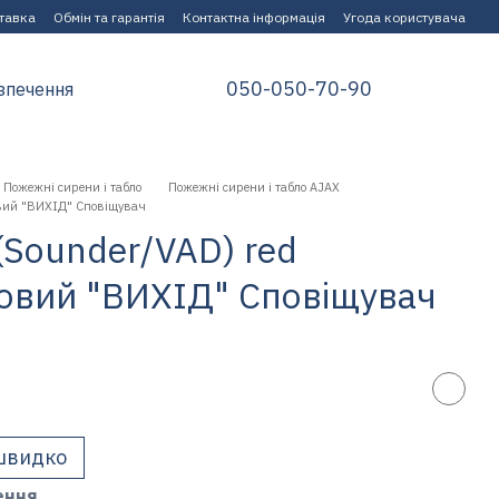
ставка
Обмін та гарантія
Контактна інформація
Угода користувача
050-050-70-90
зпечення
Пожежні сирени і табло
Пожежні сирени і табло AJAX
ковий "ВИХІД" Cповіщувач
 (Sounder/VAD) red
овий "ВИХІД" Cповіщувач
швидко
ення