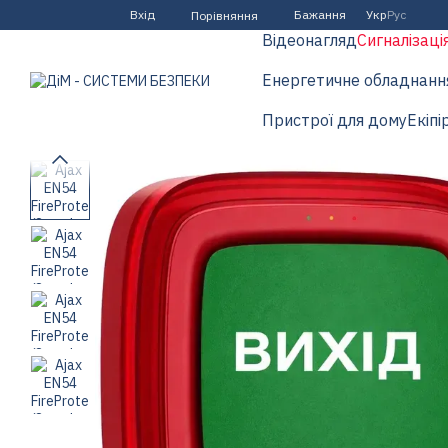
Перейти до основного контенту
Вхід
Бажання
Укр
Рус
Порівняння
Відеонагляд
Сигналізаці
Енергетичне обладнанн
Пристрої для дому
Екіпі