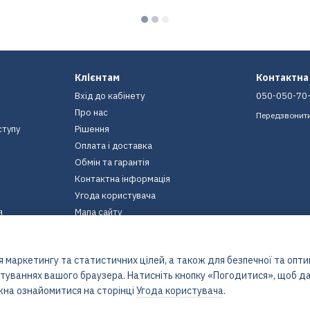
Клієнтам
Контактна
Вхід до кабінету
050-050-70
Про нас
Передзвонит
ступу
Рішення
Оплата і доставка
Обмін та гарантія
Контактна інформація
Угода користувача
я
Мапа сайту
Ми в соцмережах
 маркетингу та статистичних цілей, а також для безпечної та опт
штуваннях вашого браузера. Натисніть кнопку «Погодитися», щоб да
жна ознайомитися на сторінці
Угода користувача
.