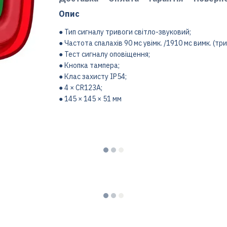
Опис
● Тип сигналу тривоги світло-звуковий;
● Частота спалахів 90 мс увімк. /1910 мс вимк. (три
● Тест сигналу оповіщення;
● Кнопка тампера;
● Клас захисту IP54;
● 4 × CR123A;
● 145 × 145 × 51 мм