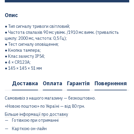
Опис
● Тип сигналу тривоги світловий;
● Частота спалахів 90 мс увімк. /1910 мс вимк. (тривалість
циклу: 2000 мс, частота: 0,5 Гц);
● Тест сигналу оповіщення;
● Кнопка тампера;
● Клас захисту IP54;
● 4 × CR123A;
● 145 × 145 × 51 мм
Доставка
Оплата
Гарантія
Повернення
Самовивіз з нашого магазину — безкоштовно.
«Новою поштою» по Україні — від 80 грн.
Більше інформації про доставку
Готівкою при отриманні
Карткою он-лайн