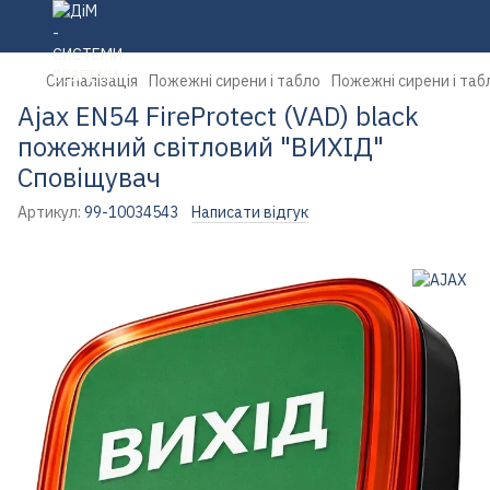
Сигналізація
Пожежні сирени і табло
Пожежні сирени і таб
Ajax EN54 FireProtect (VAD) black
пожежний світловий "ВИХІД"
Cповіщувач
Артикул:
99-10034543
Написати відгук