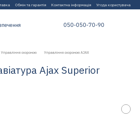
ставка
Обмін та гарантія
Контактна інформація
Угода користувача
050-050-70-90
зпечення
Управління охороною
Управління охороною AJAX
віатура Ajax Superior