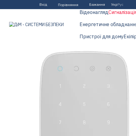
Перейти до основного контенту
Вхід
Бажання
Укр
Рус
Порівняння
Відеонагляд
Сигналізаці
Енергетичне обладнанн
Пристрої для дому
Екіпі