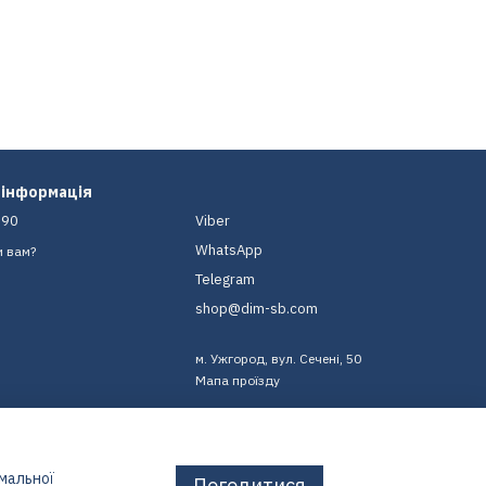
 інформація
-90
Viber
WhatsApp
и вам?
Telegram
shop@dim-sb.com
м. Ужгород, вул. Сечені, 50
Мапа проїзду
имальної
Погодитися