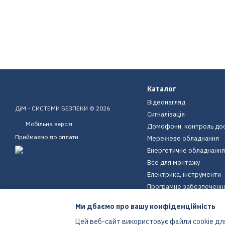
Каталог
Відеонагляд
ДіМ - СИСТЕМИ БЕЗПЕКИ © 2026
Сигналізація
Мобільна версія
Домофони, контроль до
Приймаємо до оплати
Мережеве обладнання
Енергетичне обладнання
Все для монтажу
Електрика, інструменти
Програмне забезпеченн
Пристрої для дому
Ми дбаємо про вашу конфіденційність
Екіпірування
Цей веб-сайт використовує файли cookie для
Енергетичне обладнання