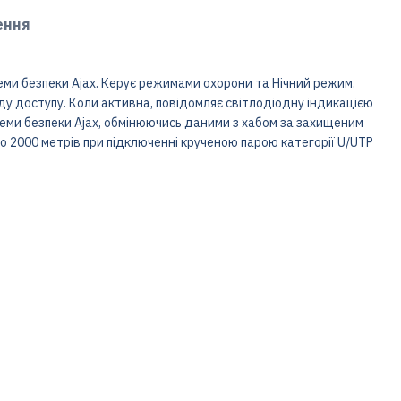
ення
еми безпеки Ajax. Керує режимами охорони та Нічний режим.
ду доступу. Коли активна, повідомляє світлодіодну індикацією
теми безпеки Ajax, обмінюючись даними з хабом за захищеним
до 2000 метрів при підключенні крученою парою категорії U/UTP