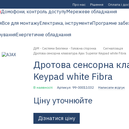
Про нас
Рішення
Оплата і до
я
Домофони, контроль доступу
Мережеве обладнання
я
Все для монтажу
Електрика, інструменти
Програмне забе
рування
Енергетичне обладнання
ДіМ - Системи Безпеки - Головна сторінка
Сигналізація
Дротова сенсорна клавіатура Ajax Superior Keypad white Fibra
Дротова сенсорна кла
Keypad white Fibra
В наявності
Артикул: 99-00011032
Написати відгук
Ціну уточнюйте
Дізнатися ціну