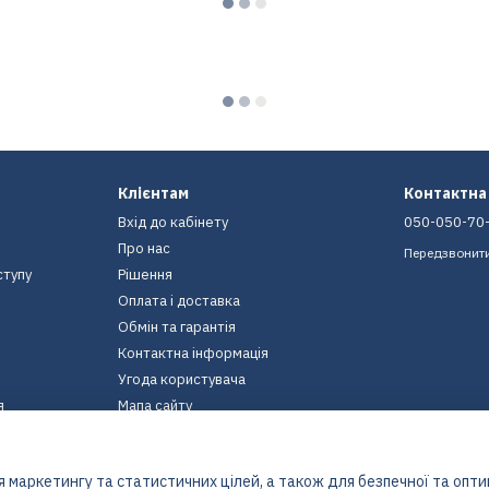
Клієнтам
Контактна
Вхід до кабінету
050-050-70
Про нас
Передзвонит
ступу
Рішення
Оплата і доставка
Обмін та гарантія
Контактна інформація
Угода користувача
я
Мапа сайту
Ми в соцмережах
 маркетингу та статистичних цілей, а також для безпечної та опт