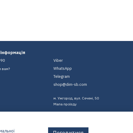
 інформація
-90
Viber
WhatsApp
и вам?
Telegram
shop@dim-sb.com
м. Ужгород, вул. Сечені, 50
Мапа проїзду
имальної
Погодитися