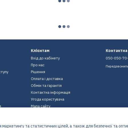
Клієнтам
Контактна
Вхід до кабінету
050-050-70
Про нас
Передзвонит
ступу
Рішення
Оплата і доставка
Обмін та гарантія
Контактна інформація
Угода користувача
я
Мапа сайту
Ми в соцмережах
 маркетингу та статистичних цілей, а також для безпечної та опт