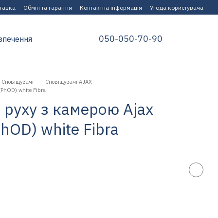
ставка
Обмін та гарантія
Контактна інформація
Угода користувача
050-050-70-90
зпечення
Сповіщувачі
Сповіщувачі AJAX
PhOD) white Fibra
руху з камерою Ajax
hOD) white Fibra