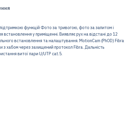
ення
 підтримкою функцій Фото за тривогою, фото за запитом і
я встановлення у приміщенні. Виявляє рух на відстані до 12
вильного встановлення та налаштування. MotionCam (PhOD) Fibra
и з хабом через захищений протокол Fibra. Дальність
истання витої пари U/UTP cat.5.