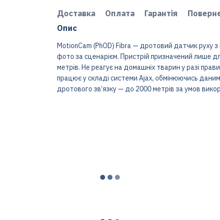
Доставка
Оплата
Гарантія
Поверн
Опис
MotionCam (PhOD) Fibra — дротовий датчик руху з
фото за сценарієм. Пристрій призначений лише дл
метрів. Не реагує на домашніх тварин у разі пра
працює у складі системи Ajax, обмінюючись даним
дротового зв’язку — до 2000 метрів за умов викор