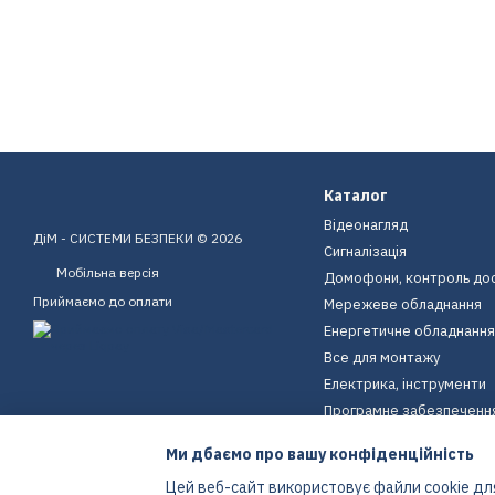
Каталог
Відеонагляд
ДіМ - СИСТЕМИ БЕЗПЕКИ © 2026
Сигналізація
Мобільна версія
Домофони, контроль до
Приймаємо до оплати
Мережеве обладнання
Енергетичне обладнання
Все для монтажу
Електрика, інструменти
Програмне забезпеченн
Пристрої для дому
Ми дбаємо про вашу конфіденційність
Екіпірування
Цей веб-сайт використовує файли cookie для
Енергетичне обладнання