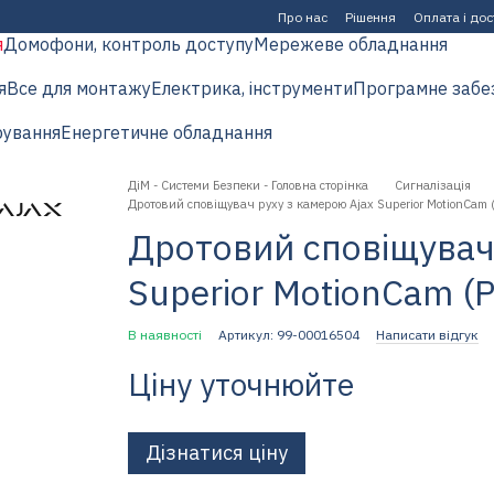
Про нас
Рішення
Оплата і до
я
Домофони, контроль доступу
Мережеве обладнання
я
Все для монтажу
Електрика, інструменти
Програмне забе
рування
Енергетичне обладнання
ДіМ - Системи Безпеки - Головна сторінка
Сигналізація
Дротовий сповіщувач руху з камерою Ajax Superior MotionCam (
Дротовий сповіщувач 
Superior MotionCam (P
В наявності
Артикул: 99-00016504
Написати відгук
Ціну уточнюйте
Дізнатися ціну