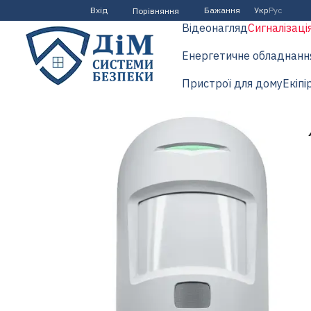
Перейти до основного контенту
Вхід
Бажання
Укр
Рус
Порівняння
Відеонагляд
Сигналізаці
Енергетичне обладнанн
Пристрої для дому
Екіпі