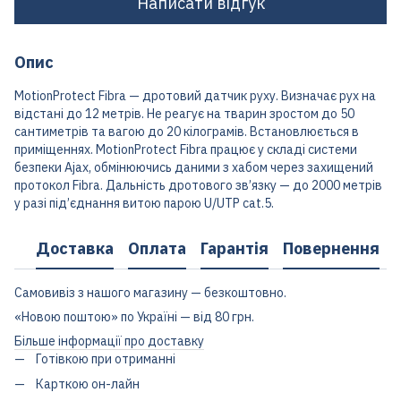
Написати відгук
Опис
MotionProtect Fibra — дротовий датчик руху. Визначає рух на
відстані до 12 метрів. Не реагує на тварин зростом до 50
сантиметрів та вагою до 20 кілограмів. Встановлюється в
приміщеннях. MotionProtect Fibra працює у складі системи
безпеки Ajax, обмінюючись даними з хабом через захищений
протокол Fibra. Дальність дротового зв’язку — до 2000 метрів
у разі під’єднання витою парою U/UTP cat.5.
Доставка
Оплата
Гарантія
Повернення
Самовивіз з нашого магазину — безкоштовно.
«Новою поштою» по Україні — від 80 грн.
Більше інформації про доставку
Готівкою при отриманні
Карткою он-лайн